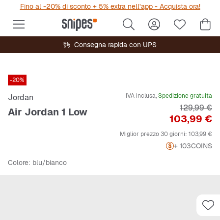
Fino al -20% di sconto + 5% extra nell’app - Acquista ora!
Consegna rapida con UPS
-20%
IVA inclusa,
Spedizione gratuita
Jordan
Prezzo ori
129,99 €
Air Jordan 1 Low
Prezzo
103,99 €
Miglior prezzo 30 giorni:
103,99 €
+ 103
COINS
Colore
: blu/bianco