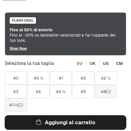
FLASH DEAL
Fino al 30% di sconto
Fino al -30% su bestseller selezionati e fai l’upgrade del
tuo look.
Shop Now
Seleziona la tua taglia
EU
UK
US
CM
40
40 ½
41
42
42 ½
43
44
44 ½
45
46
47 ½
Aggiungi al carrello