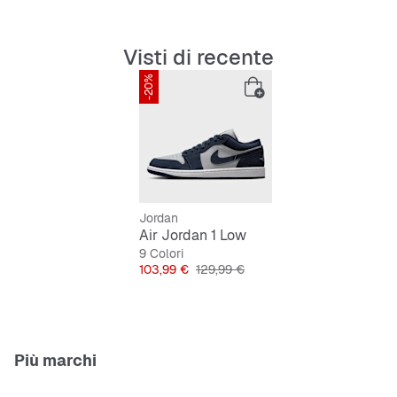
Tomaia robusta in similpelle
Visti di recente
Calzata stabilizzante
-20%
Taglio basso comodo
Chiusura classica con lacci per una tenuta ottimale
Design distintivo e senza tempo
Jordan
Air Jordan 1 Low
9 Colori
Prezzo
Prezzo originale
103,99 €
129,99 €
Più marchi