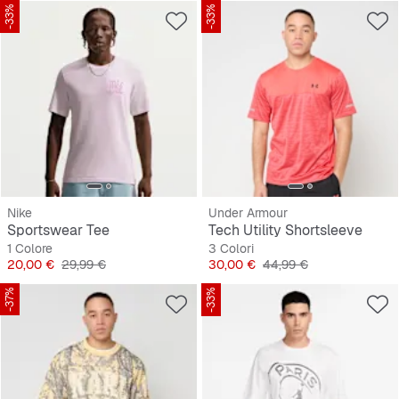
-33%
-33%
Nike
Under Armour
Sportswear Tee
Tech Utility Shortsleeve
1 Colore
3 Colori
Prezzo
Prezzo originale
Prezzo
Prezzo originale
20,00 €
29,99 €
30,00 €
44,99 €
-37%
-33%