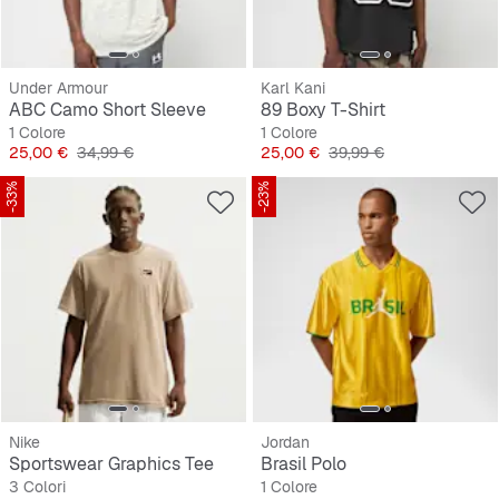
Under Armour
Karl Kani
ABC Camo Short Sleeve
89 Boxy T-Shirt
1 Colore
1 Colore
Prezzo
Prezzo originale
Prezzo
Prezzo originale
25,00 €
34,99 €
25,00 €
39,99 €
-33%
-23%
Nike
Jordan
Sportswear Graphics Tee
Brasil Polo
3 Colori
1 Colore