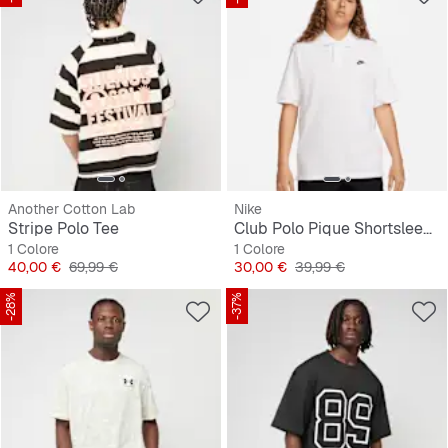
Another Cotton Lab
Nike
Stripe Polo Tee
Club Polo Pique Shortsleeve
1 Colore
1 Colore
Prezzo
Prezzo originale
Prezzo
Prezzo originale
40,00 €
69,99 €
30,00 €
39,99 €
-28%
-37%