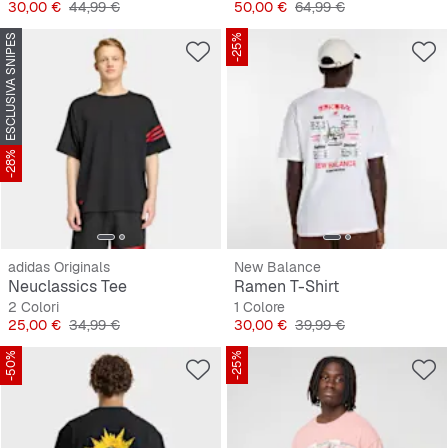
Prezzo
Prezzo originale
Prezzo
Prezzo originale
30,00 €
44,99 €
50,00 €
64,99 €
ESCLUSIVA SNIPES
-25%
-28%
adidas Originals
New Balance
Neuclassics Tee
Ramen T-Shirt
2 Colori
1 Colore
Prezzo
Prezzo originale
Prezzo
Prezzo originale
25,00 €
34,99 €
30,00 €
39,99 €
-50%
-25%