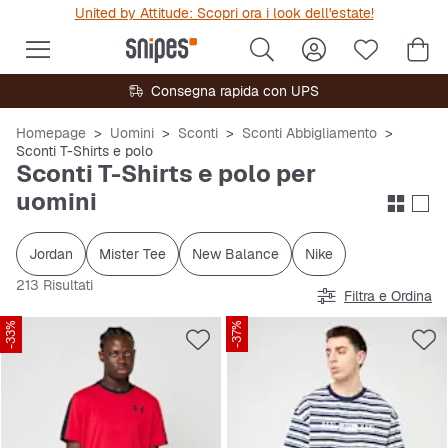
United by Attitude: Scopri ora i look dell'estate!
Consegna rapida con UPS
Homepage
Uomini
Sconti
Sconti Abbigliamento
Sconti T-Shirts e polo
Sconti T-Shirts e polo per
uomini
Jordan
Mister Tee
New Balance
Nike
213 Risultati
Filtra e Ordina
-33%
-37%