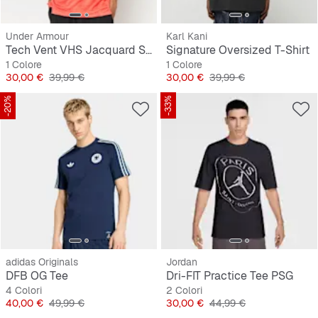
Under Armour
Karl Kani
Tech Vent VHS Jacquard Shortsleeve
Signature Oversized T-Shirt
1 Colore
1 Colore
Prezzo
Prezzo originale
Prezzo
Prezzo originale
30,00 €
39,99 €
30,00 €
39,99 €
-20%
-33%
adidas Originals
Jordan
DFB OG Tee
Dri-FIT Practice Tee PSG
4 Colori
2 Colori
Prezzo
Prezzo originale
Prezzo
Prezzo originale
40,00 €
49,99 €
30,00 €
44,99 €