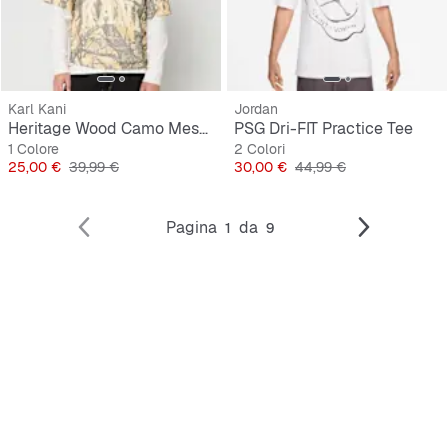
Karl Kani
Jordan
Heritage Wood Camo Mesh Boxy Jersey
PSG Dri-FIT Practice Tee
1 Colore
2 Colori
Prezzo
Prezzo originale
Prezzo
Prezzo originale
25,00 €
39,99 €
30,00 €
44,99 €
Pagina
da
1
9