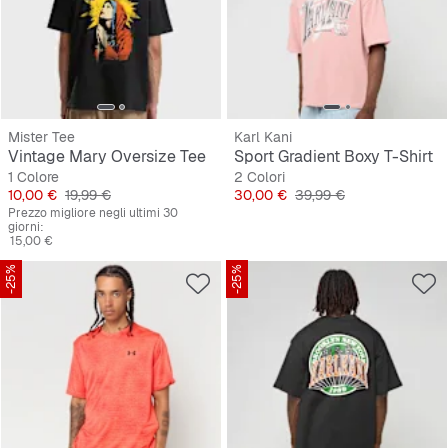
Mister Tee
Karl Kani
Vintage Mary Oversize Tee
Sport Gradient Boxy T-Shirt
1 Colore
2 Colori
Prezzo
Prezzo originale
Prezzo
Prezzo originale
10,00 €
19,99 €
30,00 €
39,99 €
Prezzo migliore negli ultimi 30
giorni:
15,00 €
-25%
-25%