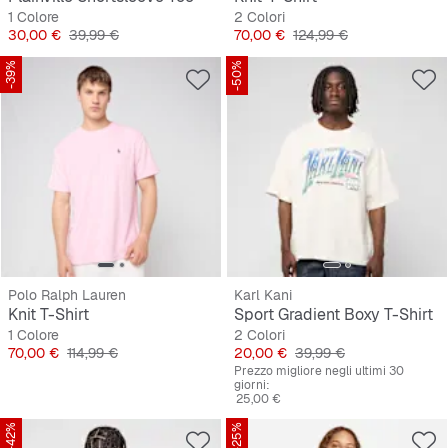
1 Colore
2 Colori
Prezzo
Prezzo originale
Prezzo
Prezzo originale
30,00 €
39,99 €
70,00 €
124,99 €
-39%
-50%
Polo Ralph Lauren
Karl Kani
Knit T-Shirt
Sport Gradient Boxy T-Shirt
1 Colore
2 Colori
Prezzo
Prezzo originale
Prezzo
Prezzo originale
70,00 €
114,99 €
20,00 €
39,99 €
Prezzo migliore negli ultimi 30
giorni:
25,00 €
-42%
-25%