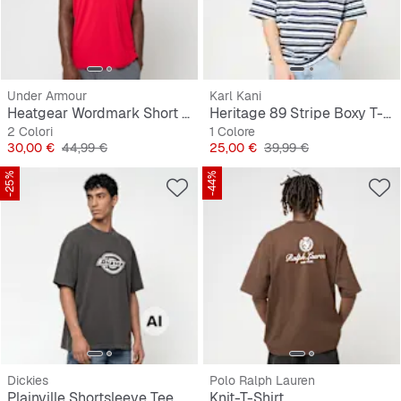
Under Armour
Karl Kani
Heatgear Wordmark Short Sleeve Tee
Heritage 89 Stripe Boxy T-Shirt
2 Colori
1 Colore
Prezzo
Prezzo originale
Prezzo
Prezzo originale
30,00 €
44,99 €
25,00 €
39,99 €
-25%
-44%
Dickies
Polo Ralph Lauren
Plainville Shortsleeve Tee
Knit-T-Shirt