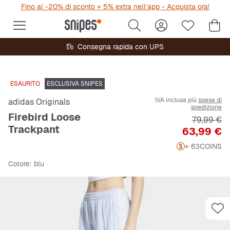
Fino al -20% di sconto + 5% extra nell’app - Acquista ora!
Consegna rapida con UPS
ESAURITO
ESCLUSIVA SNIPES
IVA inclusa più
spese di
adidas Originals
spedizione
Firebird Loose
Prezzo or
79,99 €
Trackpant
Prezzo
63,99 €
+ 63
COINS
Colore
: blu