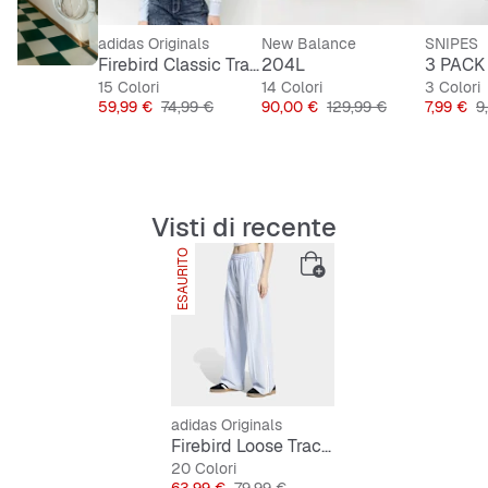
adidas Originals
New Balance
SNIPES
Firebird Classic Tracktop
204L
3 PACK 
15 Colori
14 Colori
3 Colori
Prezzo
Prezzo originale
Prezzo
Prezzo originale
Prezzo
P
59,99 €
74,99 €
90,00 €
129,99 €
7,99 €
9
Visti di recente
ESAURITO
ESCLUSIVA SNIPES
adidas Originals
Firebird Loose Trackpant
20 Colori
Prezzo
Prezzo originale