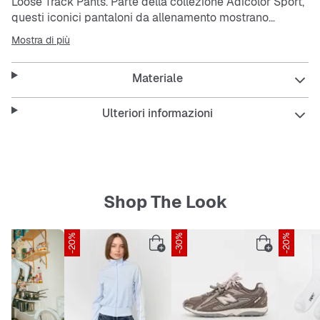
Loose Track Pants. Parte della collezione Adicolor Sport,
questi iconici pantaloni da allenamento mostrano
proporzioni aggiornate e colori forti, dando nuova
Mostra di più
energia a un modello amato.
Materiale
Ulteriori informazioni
Shop The Look
-20%
ESCLUSIVA SNIPES
-30%
-20%