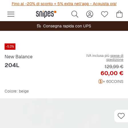
Fino al -20% di sconto + 5% extra nell’app - Acquista ora!
Consegna rapida con UPS
-53%
IVA inclusa più
spese di
New Balance
spedizione
204L
Prezzo ori
129,99 €
Prezzo
60,00 €
+ 60
COINS
Colore
: beige