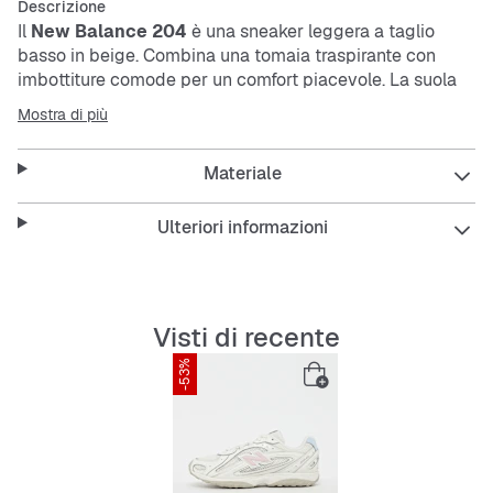
Descrizione
Il
New Balance 204
è una
sneaker
leggera a taglio
basso in beige. Combina una tomaia traspirante con
imbottiture comode per un comfort piacevole. La suola
esterna è flessibile, resistente all'abrasione e antiscivolo,
Mostra di più
garantendo una buona presa. Con i lacci puoi regolare la
calzata a tuo piacimento.
Materiale
Features:
Ulteriori informazioni
Materiale traspirante
Visti di recente
-53%
Imbottiture comode
Suola flessibile e resistente all'abrasione
Antiscivolo per una presa sicura