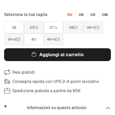
Seleziona la tua taglia
EU
UK
US
CM
36
37
37 ½
38
38 ½
39 ½
40
40 ½
Aggiungi al carrello
Resi gratuiti
Consegna rapida con UPS 2-4 giorni lavorativi
Spedizione gratuita a partire da 85€
Informazioni su questo articolo