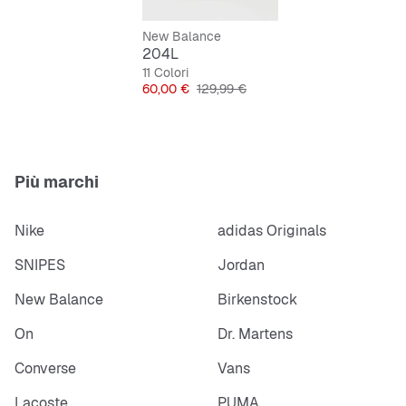
Pratica chiusura con lacci
New Balance
204L
11 Colori
Prezzo
Prezzo originale
60,00 €
129,99 €
Più marchi
Nike
adidas Originals
SNIPES
Jordan
New Balance
Birkenstock
On
Dr. Martens
Converse
Vans
Lacoste
PUMA