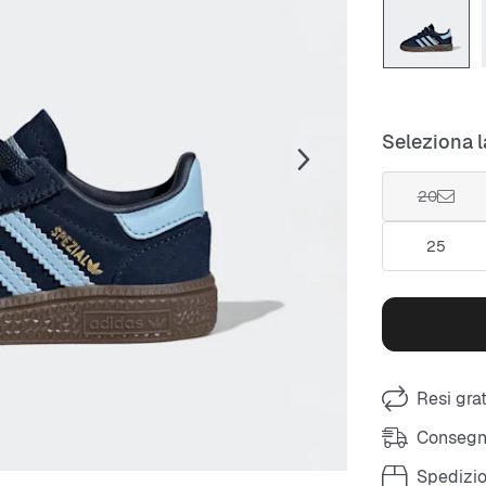
Seleziona l
20
25
Resi grat
Consegna
Spedizio