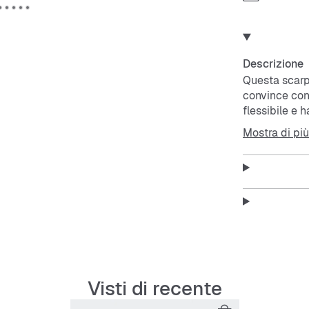
Descrizione
Questa scar
convince con 
flessibile e 
comoda e resi
Mostra di più
indossarla e 
vintage di
ad
trendsetter.
Visti di recente