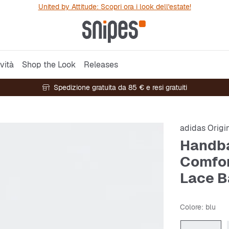
United by Attitude: Scopri ora i look dell'estate!
vità
Shop the Look
Releases
Spedizione gratuita da 85 € e resi gratuiti
adidas Origi
Handba
Comfor
Lace B
Colore
: blu