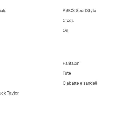
nals
ASICS SportStyle
Crocs
On
p
Pantaloni
Tute
Ciabatte e sandali
ck Taylor