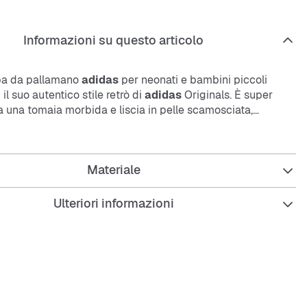
Informazioni su questo articolo
pa da pallamano
adidas
per neonati e bambini piccoli
il suo autentico stile retrò di
adidas
Originals. È super
ha una tomaia morbida e liscia in pelle scamosciata,
stente all'uso quotidiano. I lacci elastici permettono di
toglierla facilmente. Porta con te il riconoscibile vibe
idas
, che farà sorridere anche la prossima generazione di
Materiale
Ulteriori informazioni