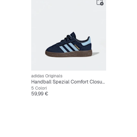
adidas Originals
Handball Spezial Comfort Closure Elastic Lace Bambini Piccoli
5 Colori
Prezzo
59,99 €