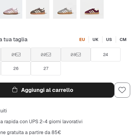
a tua taglia
EU
UK
US
CM
21
22
23
24
26
27
Aggiungi al carrello
uiti
 rapida con UPS 2-4 giorni lavorativi
ne gratuita a partire da 85€