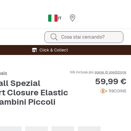
IT
Cosa stai cercando?
Click & Collect
IVA inclusa più
spese di spedizione
nals
Prezzo
59,99 €
ll Spezial
t Closure Elastic
+ 59
COINS
ambini Piccoli