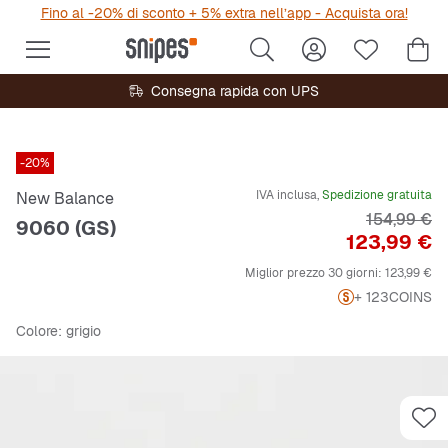
Fino al -20% di sconto + 5% extra nell’app - Acquista ora!
Consegna rapida con UPS
-20%
IVA inclusa,
Spedizione gratuita
New Balance
Prezzo ori
154,99 €
9060 (GS)
Prezzo
123,99 €
Miglior prezzo 30 giorni:
123,99 €
+ 123
COINS
Colore
: grigio