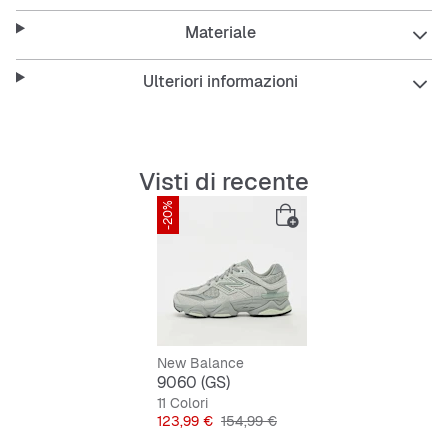
Materiale
Ulteriori informazioni
Visti di recente
-20%
New Balance
9060 (GS)
11 Colori
Prezzo
Prezzo originale
123,99 €
154,99 €