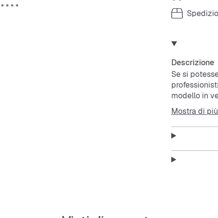
Spedizio
Descrizione
Se si potesse
professionist
modello in ve
ricreate in f
Mostra di più
giocare tutto
strisce riman
Features:
Calzata
Chiusur
Tomaia 
Soletta