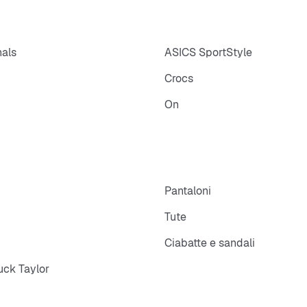
nals
ASICS SportStyle
Crocs
On
p
Pantaloni
Tute
Ciabatte e sandali
ck Taylor