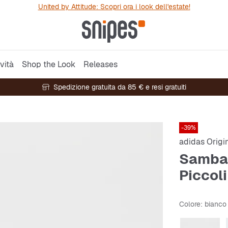
United by Attitude: Scopri ora i look dell'estate!
vità
Shop the Look
Releases
Spedizione gratuita da 85 € e resi gratuiti
-39%
adidas Origi
Samba 
Piccoli
Colore
: bianco