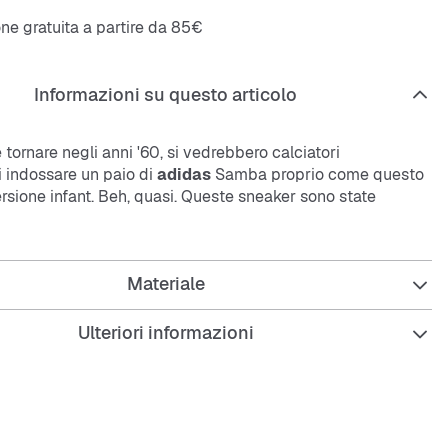
ne gratuita a partire da 85€
Informazioni su questo articolo
 tornare negli anni '60, si vedrebbero calciatori
i indossare un paio di
adidas
Samba proprio come questo
rsione infant. Beh, quasi. Queste sneaker sono state
ormato mini e presentano una morbida soletta interna per
 il giorno. La tomaia in pelle, la suola in gomma e le 3
gono fedeli al DNA originale.
Materiale
Ulteriori informazioni
 regolare
a con lacci elasticizzati
in pelle
 morbida