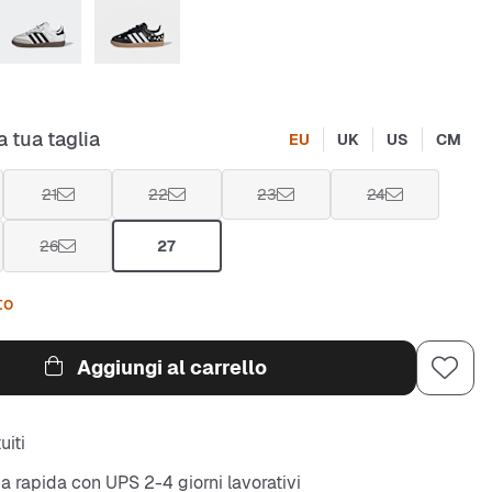
a tua taglia
EU
UK
US
CM
21
22
23
24
26
27
to
Aggiungi al carrello
uiti
 rapida con UPS 2-4 giorni lavorativi