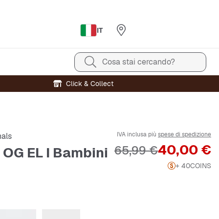
IT
Cosa stai cercando?
Click & Collect
IVA inclusa più
spese di spedizione
nals
Prezzo
40,00 €
Prezzo originale
65,99 €
OG EL I Bambini
+ 40
COINS