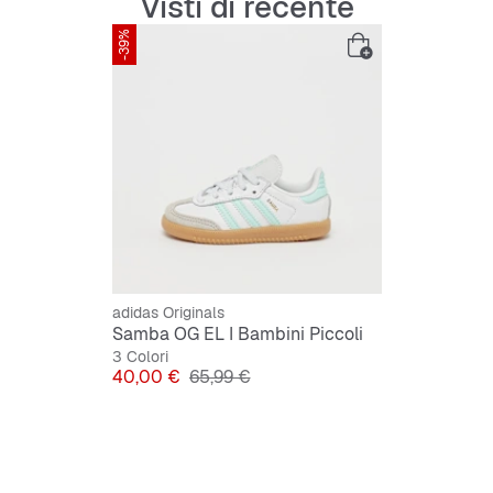
Visti di recente
Fodera in 
-39%
adidas Originals
Samba OG EL I Bambini Piccoli
3 Colori
Prezzo
Prezzo originale
40,00 €
65,99 €