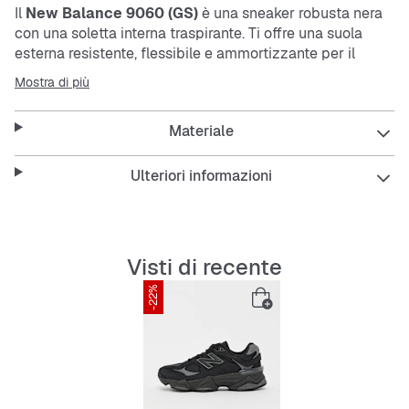
Il
New Balance 9060 (GS)
è una sneaker robusta nera
con una soletta interna traspirante. Ti offre una suola
esterna resistente, flessibile e ammortizzante per il
massimo comfort. Il classico design low-cut e i lacci
Mostra di più
garantiscono una calzata sicura.
Materiale
Caratteristiche:
Ulteriori informazioni
Soletta interna traspirante
Visti di recente
Flessibile e ammortizzante
-22%
Suola esterna resistente all’abrasione e durevole
Design low-cut
Chiusura con lacci