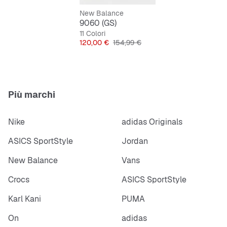
New Balance
9060 (GS)
11 Colori
Prezzo
Prezzo originale
120,00 €
154,99 €
Più marchi
Nike
adidas Originals
ASICS SportStyle
Jordan
New Balance
Vans
Crocs
ASICS SportStyle
Karl Kani
PUMA
On
adidas