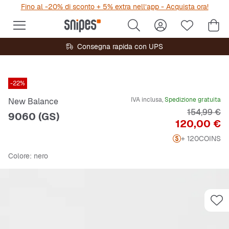
Fino al -20% di sconto + 5% extra nell’app - Acquista ora!
Consegna rapida con UPS
-22%
IVA inclusa,
Spedizione gratuita
New Balance
Prezzo ori
154,99 €
9060 (GS)
Prezzo
120,00 €
+ 120
COINS
Colore
: nero