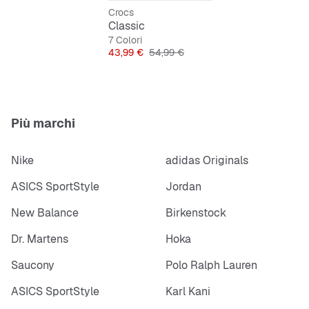
Materiale liscio e facile da pulire
Crocs
Classic
7 Colori
Prezzo
Prezzo originale
43,99 €
54,99 €
Più marchi
Nike
adidas Originals
ASICS SportStyle
Jordan
New Balance
Birkenstock
Dr. Martens
Hoka
Saucony
Polo Ralph Lauren
ASICS SportStyle
Karl Kani