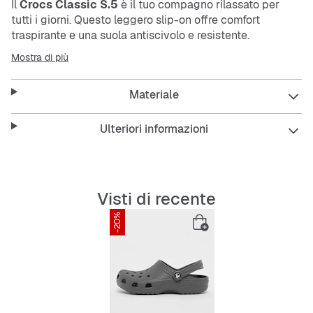
Il
Crocs Classic S.5
è il tuo compagno rilassato per
tutti i giorni. Questo leggero slip-on offre comfort
traspirante e una suola antiscivolo e resistente.
L’imbottitura comoda garantisce una sensazione
Mostra di più
piacevole mentre lo materiale facile da pulire rende tutto
semplice.
Materiale
Caratteristiche:
Ulteriori informazioni
Traspirante grazie ai fori di ventilazione
Visti di recente
-20%
Imbottitura comoda per tutto il giorno
Suola esterna resistente e antiscivolo
Leggero e ammortizzante