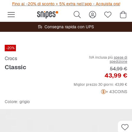
Fino al -20% di sconto + 5% extra nell’app - Acquista ora!
Consegna rapida con UPS
-20%
IVA inclusa più
spese di
Crocs
spedizione
Classic
Prezzo ori
54,99 €
Prezzo
43,99 €
Miglior prezzo 30 giorni:
43,99 €
+ 43
COINS
Colore
: grigio