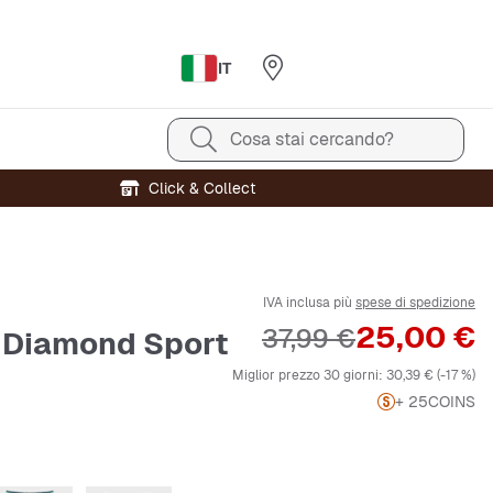
IT
Cosa stai cercando?
Click & Collect
IVA inclusa più
spese di spedizione
Prezzo
25,00 €
Prezzo originale
37,99 €
T Diamond Sport
Miglior prezzo 30 giorni:
30,39 €
(-17 %)
+ 25
COINS