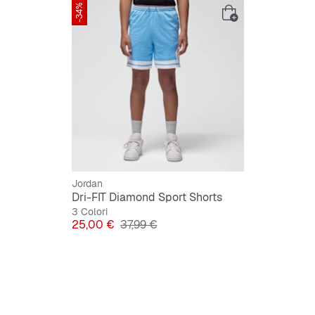
-34%
Design 
Jordan
Dri-FIT Diamond Sport Shorts
3 Colori
Prezzo
Prezzo originale
25,00 €
37,99 €