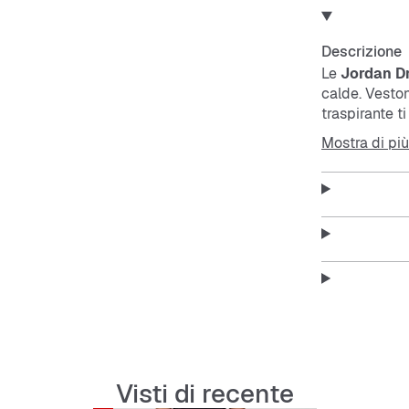
Descrizione
Le
Jordan D
calde. Veston
traspirante t
anche nell’us
Mostra di più
Features:
Regular 
Lunghez
Materia
Visti di recente
Facili d