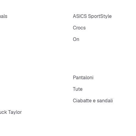
nals
ASICS SportStyle
Crocs
On
p
Pantaloni
Tute
Ciabatte e sandali
ck Taylor