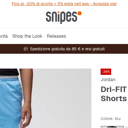
Fino al -20% di sconto + 5% extra nell’app - Acquista ora!
vità
Shop the Look
Releases
Spedizione gratuita da 85 € e resi gratuiti
-34%
Jordan
Dri-FI
Shorts
Colore
: blu