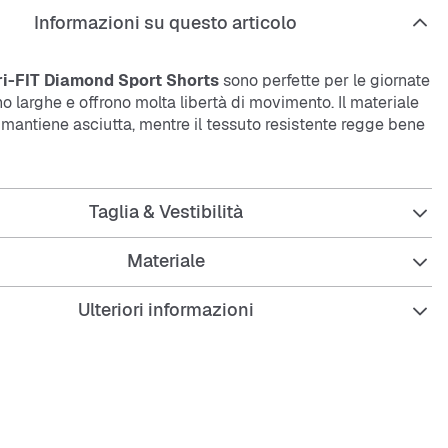
Informazioni su questo articolo
ri-FIT Diamond Sport Shorts
sono perfette per le giornate
o larghe e offrono molta libertà di movimento. Il materiale
i mantiene asciutta, mentre il tessuto resistente regge bene
o quotidiano.
Taglia & Vestibilità
Materiale
Fit per una vestibilità rilassata
Ulteriori informazioni
za corta delle gambe per più comfort
le traspirante Dri-FIT
a curare e resistenti