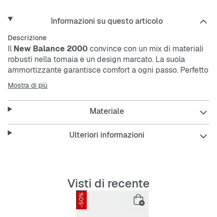
Informazioni su questo articolo
Descrizione
Il
New Balance 2000
convince con un mix di materiali
robusti nella tomaia e un design marcato. La suola
ammortizzante garantisce comfort a ogni passo. Perfetto
per chi cerca delle
sneaker
resistenti, traspiranti e con
Mostra di più
una buona trazione.
Materiale
Caratteristiche:
Ulteriori informazioni
Traspiranti e stabilizzanti
Visti di recente
Imbottiture comode per un comfort extra
-50%
Intersuola e suola esterna ammortizzanti