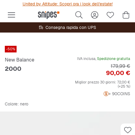
United by Attitude: Scopri ora i look dell'estate!
Consegna rapida con UPS
-50%
IVA inclusa,
Spedizione gratuita
New Balance
Prezzo ori
179,99 €
2000
Prezzo
90,00 €
Miglior prezzo 30 giorni:
72,00 €
(+25 %)
+ 90
COINS
Colore
: nero