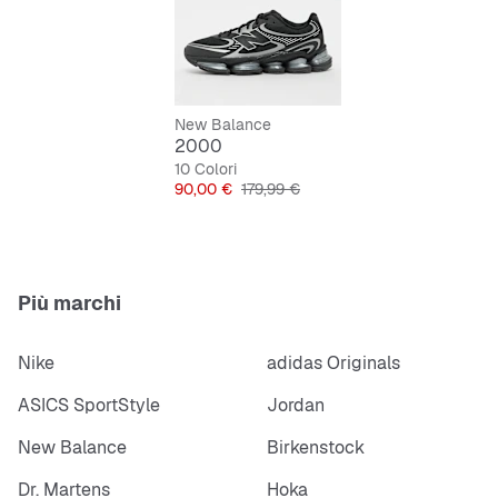
Suola antiscivolo, resistente all’abrasione e
duratura
Lacci per una tenuta sicura
New Balance
2000
10 Colori
Prezzo
Prezzo originale
90,00 €
179,99 €
Più marchi
Nike
adidas Originals
ASICS SportStyle
Jordan
New Balance
Birkenstock
Dr. Martens
Hoka