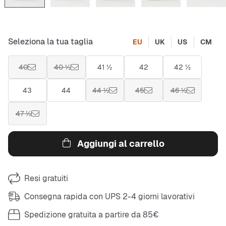
Seleziona la tua taglia
EU
UK
US
CM
40
40 ½
41 ½
42
42 ½
43
44
44 ½
45
46 ½
47 ½
Aggiungi al carrello
Resi gratuiti
Consegna rapida con UPS 2-4 giorni lavorativi
Spedizione gratuita a partire da 85€