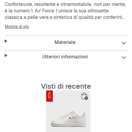
Confortevole, resistente e intramontabile: non per niente,
è la numero 1. Air Force 1 unisce la sua silhouette
classica a pelle vera e sintetica di qualità per conferirti
un look essenziale e pulito.
Mostra di più
La tomaia in vera pelle e pelle sintetica con punta
Materiale
traforata offre traspirabilità e comfort.
L'unità Nike Air dona ammortizzazione e leggerezza.
Il battistrada in gomma presenta i classici punti di
Ulteriori informazioni
torsione per garantire resistenza e trazione.
Visti di recente
-30%