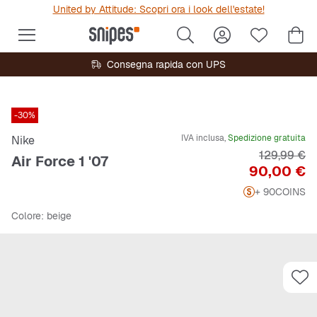
United by Attitude: Scopri ora i look dell'estate!
Consegna rapida con UPS
-30%
IVA inclusa,
Spedizione gratuita
Nike
Prezzo ori
129,99 €
Air Force 1 '07
Prezzo
90,00 €
+ 90
COINS
Colore
: beige