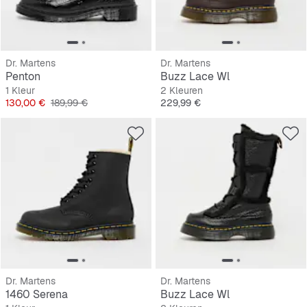
Dr. Martens
Dr. Martens
Penton
Buzz Lace Wl
1 Kleur
2 Kleuren
Prijs
Originele Prijs
Prijs
130,00 €
189,99 €
229,99 €
Dr. Martens
Dr. Martens
1460 Serena
Buzz Lace Wl