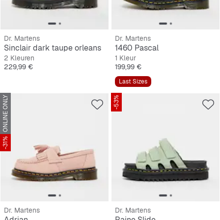
Dr. Martens
Dr. Martens
Sinclair dark taupe orleans
1460 Pascal
2 Kleuren
1 Kleur
Prijs
Prijs
229,99 €
199,99 €
Last Sizes
ONLINE ONLY
-53%
-31%
Dr. Martens
Dr. Martens
Adrian
Raine Slide