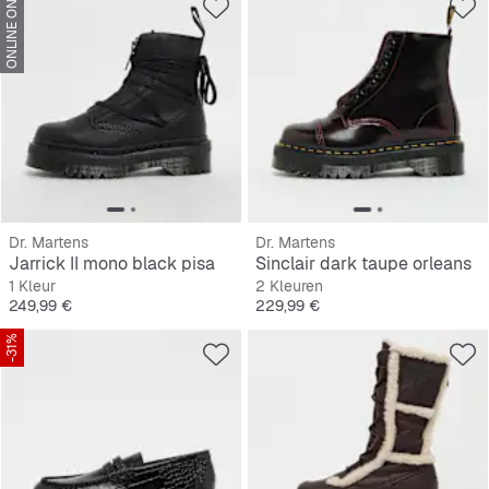
ONLINE ONLY
Dr. Martens
Dr. Martens
Jarrick II mono black pisa
Sinclair dark taupe orleans
1 Kleur
2 Kleuren
Prijs
Prijs
249,99 €
229,99 €
-31%