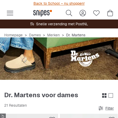
Back to School – nu shoppen!
Snelle verzending met PostNL
Homepage
Dames
Merken
Dr. Martens
Dr. Martens voor dames
21 Resultaten
Filter