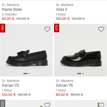
Dr. Martens
Dr. Martens
Raine Slide
Voss II
2 Kleuren
1 Kleur
Prijs
Originele Prijs
Prijs
Originele Prijs
60,00 €
129,99 €
100,00 €
129,99 €
-36%
-57%
Dr. Martens
Dr. Martens
Adrian YS
Adrian YS
1 Kleur
1 Kleur
Prijs
Originele Prijs
Prijs
Originele Prijs
120,00 €
189,99 €
80,00 €
189,99 €