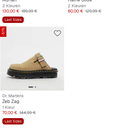
2 Kleuren
2 Kleuren
Prijs
Originele Prijs
Prijs
Originele Prijs
130,00 €
189,99 €
60,00 €
129,99 €
Last Sizes
-51%
Dr. Martens
Zeb Zag
1 Kleur
Prijs
Originele Prijs
70,00 €
144,99 €
Last Sizes