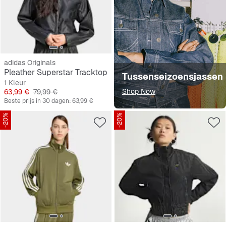
adidas Originals
Pleather Superstar Tracktop
Tussenseizoensjassen
1 Kleur
Prijs
Originele Prijs
Shop Now
63,99 €
79,99 €
Beste prijs in 30 dagen:
63,99 €
-20%
-20%