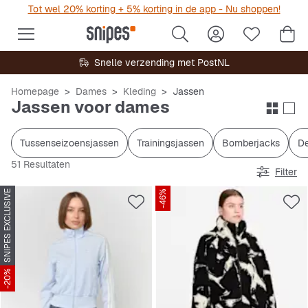
Tot wel 20% korting + 5% korting in de app - Nu shoppen!
Snelle verzending met PostNL
Homepage
Dames
Kleding
Jassen
Jassen voor dames
Tussenseizoensjassen
Trainingsjassen
Bomberjacks
De
51 Resultaten
Filter
SNIPES EXCLUSIVE
-46%
-20%