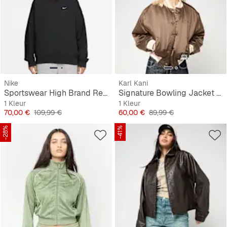
Nike
Karl Kani
Sportswear High Brand Read Varsity Jacket
Signature Bowling Jacket Brown
1 Kleur
1 Kleur
Prijs
Originele Prijs
Prijs
Originele Prijs
70,00 €
109,99 €
60,00 €
89,99 €
-28%
-41%