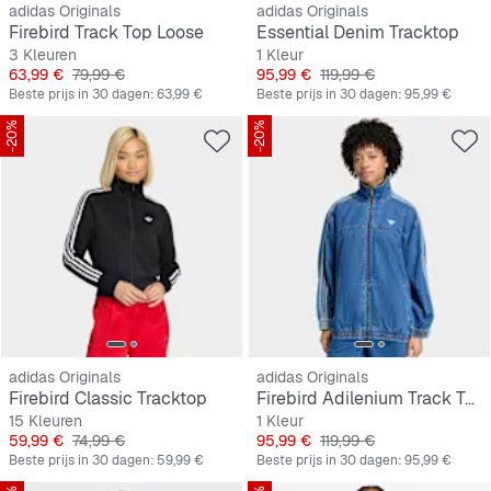
adidas Originals
adidas Originals
Firebird Track Top Loose
Essential Denim Tracktop
3 Kleuren
1 Kleur
Prijs
Originele Prijs
Prijs
Originele Prijs
63,99 €
79,99 €
95,99 €
119,99 €
Beste prijs in 30 dagen:
63,99 €
Beste prijs in 30 dagen:
95,99 €
-20%
-20%
adidas Originals
adidas Originals
Firebird Classic Tracktop
Firebird Adilenium Track Top
15 Kleuren
1 Kleur
Prijs
Originele Prijs
Prijs
Originele Prijs
59,99 €
74,99 €
95,99 €
119,99 €
Beste prijs in 30 dagen:
59,99 €
Beste prijs in 30 dagen:
95,99 €