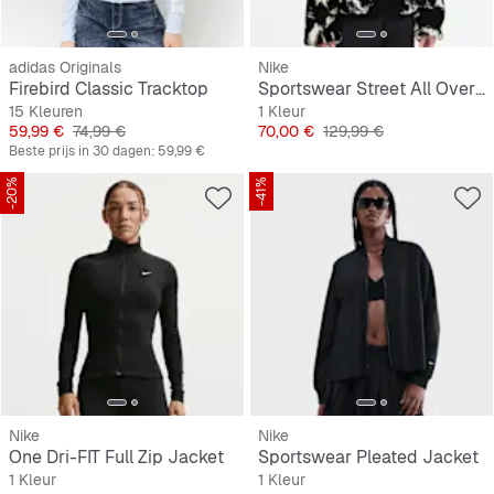
adidas Originals
Nike
Firebird Classic Tracktop
Sportswear Street All Over Print Sherpa
15 Kleuren
1 Kleur
Prijs
Originele Prijs
Prijs
Originele Prijs
59,99 €
74,99 €
70,00 €
129,99 €
Beste prijs in 30 dagen:
59,99 €
-20%
-41%
Nike
Nike
One Dri-FIT Full Zip Jacket
Sportswear Pleated Jacket
1 Kleur
1 Kleur