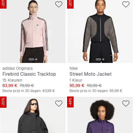
-20%
-20%
adidas Originals
Nike
Firebird Classic Tracktop
Street Moto Jacket
15 Kleuren
1 Kleur
Prijs
Originele Prijs
Prijs
Originele Prijs
63,99 €
79,99 €
95,99 €
119,99 €
Beste prijs in 30 dagen:
63,99 €
Beste prijs in 30 dagen:
95,99 €
-20%
-44%