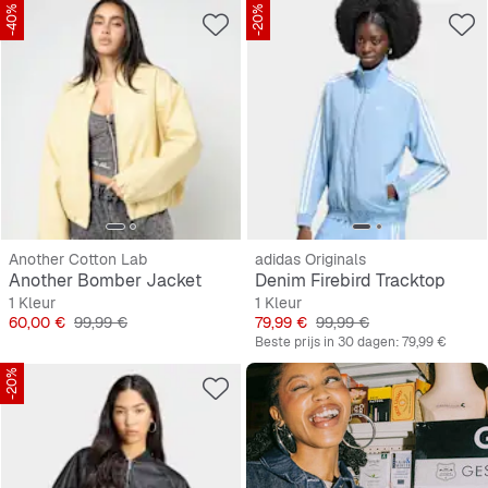
-40%
-20%
Another Cotton Lab
adidas Originals
Another Bomber Jacket
Denim Firebird Tracktop
1 Kleur
1 Kleur
Prijs
Originele Prijs
Prijs
Originele Prijs
60,00 €
99,99 €
79,99 €
99,99 €
Beste prijs in 30 dagen:
79,99 €
-20%