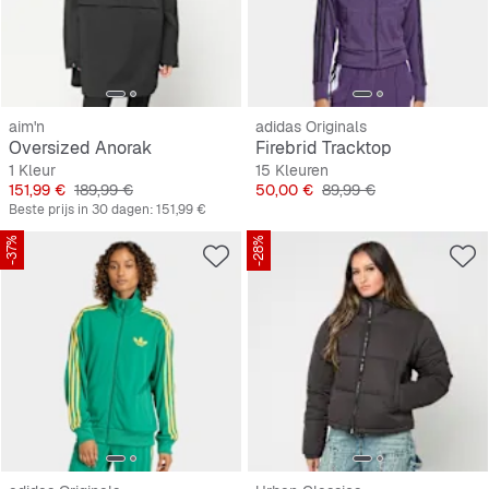
aim'n
adidas Originals
Oversized Anorak
Firebrid Tracktop
1 Kleur
15 Kleuren
Prijs
Originele Prijs
Prijs
Originele Prijs
151,99 €
189,99 €
50,00 €
89,99 €
Beste prijs in 30 dagen:
151,99 €
-37%
-28%