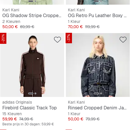
Karl Kani
Karl Kani
OG Shadow Stripe Cropped Trackjacket
OG Retro Pu Leather Boxy Jacket
2 Kleuren
1 Kleur
Prijs
Originele Prijs
Prijs
Originele Prijs
50,00 €
69,99 €
70,00 €
119,99 €
-20%
-37%
adidas Originals
Karl Kani
Firebird Classic Track Top
Rinsed Cropped Denim Jacket
15 Kleuren
1 Kleur
Prijs
Originele Prijs
Prijs
Originele Prijs
59,99 €
74,99 €
50,00 €
79,99 €
Beste prijs in 30 dagen:
59,99 €