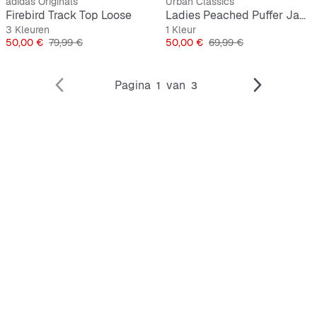
adidas Originals
Urban Classics
Firebird Track Top Loose
Ladies Peached Puffer Jacket With Hood
3 Kleuren
1 Kleur
Prijs
Originele Prijs
Prijs
Originele Prijs
50,00 €
79,99 €
50,00 €
69,99 €
Pagina
van
1
3