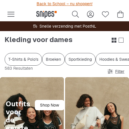
Back to School – nu shoppen!
Snelle verzending met PostNL
Kleding voor dames
T-Shirts & Polo's
Broeken
Sportkleding
Hoodies & Sweat
583 Resultaten
Filter
Outfits
Shop Now
voor
de
eerste