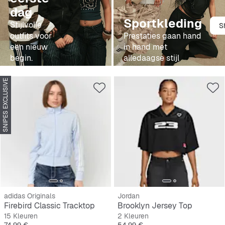
dag
Sportkleding
Stijlvolle
S
outfits voor
Prestaties gaan hand
een nieuw
in hand met
begin.
alledaagse stijl
SNIPES EXCLUSIVE
adidas Originals
Jordan
Firebird Classic Tracktop
Brooklyn Jersey Top
15 Kleuren
2 Kleuren
Prijs
Prijs
74,99 €
54,99 €