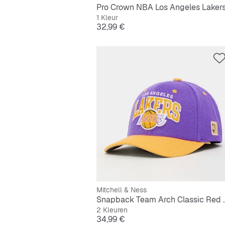
Pro Crown NBA Los Angeles Laker
1 Kleur
Prijs
32,99 €
Mitchell & Ness
Snapback Team Arch 
2 Kleuren
Prijs
34,99 €