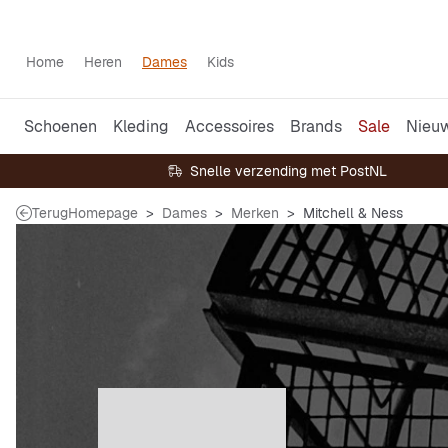
Home
Heren
Dames
Kids
Schoenen
Kleding
Accessoires
Brands
Sale
Nieu
Snelle verzending met PostNL
Terug
Homepage
Dames
Merken
Mitchell & Ness