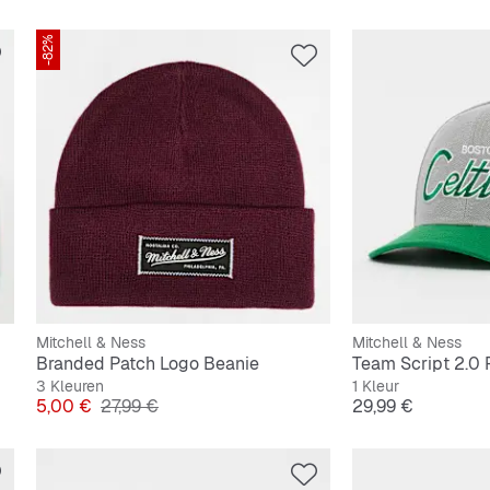
-82%
Mitchell & Ness
Mitchell & Ness
Branded Patch Logo Beanie
3 Kleuren
1 Kleur
Prijs
Originele Prijs
Prijs
5,00 €
27,99 €
29,99 €