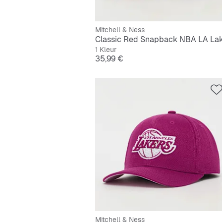
Mitchell & Ness
1 Kleur
Prijs
35,99 €
Mitchell & Ness