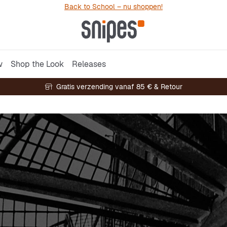
Back to School – nu shoppen!
w
Shop the Look
Releases
Gratis verzending vanaf 85 € & Retour