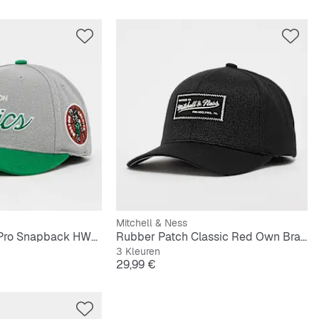
Mitchell & Ness
Team Script 2.0 Pro Snapback HWC NBA Boston Celtics
Rubber Patch Classic Red Own Brand
3 Kleuren
Prijs
29,99 €