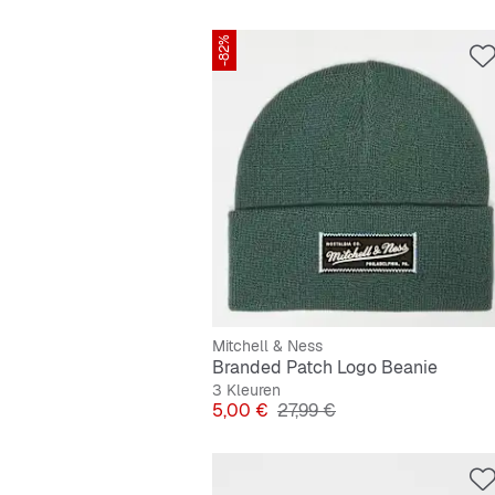
-82%
Mitchell & Ness
Branded Patch Logo Beanie
3 Kleuren
Prijs
Originele Prijs
5,00 €
27,99 €