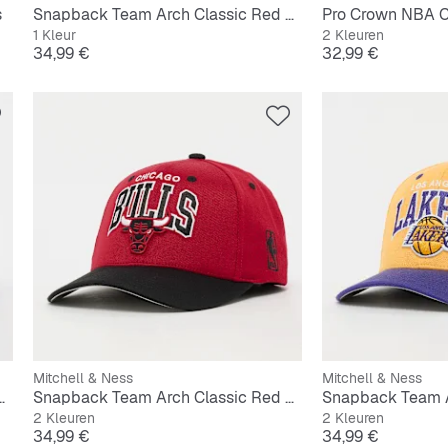
s
Snapback Team Arch Classic Red NBA Oklahoma City Thunder
Pro Crown NBA C
1 Kleur
2 Kleuren
Prijs
Prijs
34,99 €
32,99 €
Mitchell & Ness
Mitchell & Ness
Classic Red NBA LA Lakers
Snapback Team Arch Classic Red NBA Chicago Bulls
2 Kleuren
2 Kleuren
Prijs
Prijs
34,99 €
34,99 €