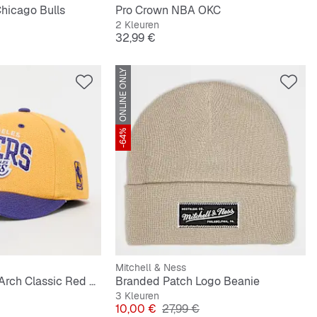
hicago Bulls
Pro Crown NBA OKC
2 Kleuren
Prijs
32,99 €
ONLINE ONLY
-64%
Mitchell & Ness
Snapback Team Arch Classic Red NBA LA Lakers
Branded Patch Logo Beanie
3 Kleuren
Prijs
Originele Prijs
10,00 €
27,99 €