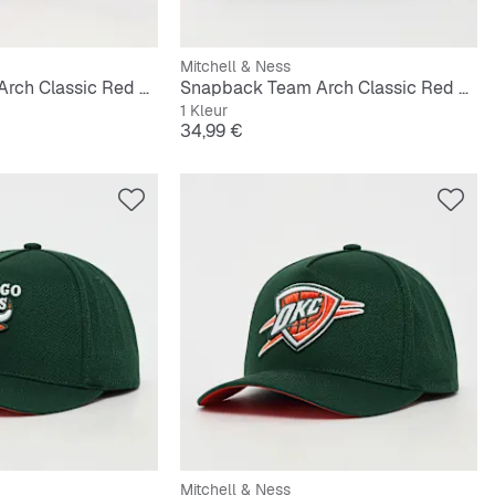
Mitchell & Ness
Snapback Team Arch Classic Red NBA Chicago Bulls
Snapback Team Arch Classic Red NBA Orlando Magic
1 Kleur
Prijs
34,99 €
Mitchell & Ness