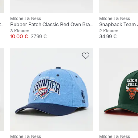
Mitchell & Ness
Mitchell & Ness
Classic Red Snapback NBA LA Lakers
Rubber Patch Classic Red Own Brand
3 Kleuren
2 Kleuren
Prijs
Originele Prijs
Prijs
10,00 €
27,99 €
34,99 €
Mitchell & Ness
Mitchell & Ness