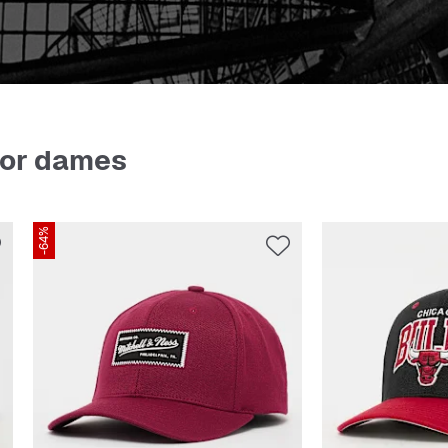
oor dames
-64%