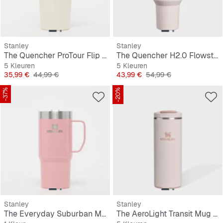
Stanley
Stanley
The Quencher ProTour Flip Straw Tumbler | 0,6L
The Quencher H2.0 Flowstate Tumbler | 1,2L
5 Kleuren
5 Kleuren
Prijs
Originele Prijs
Prijs
Originele Prijs
35,99 €
44,99 €
43,99 €
54,99 €
-37%
-20%
Stanley
Stanley
The Everyday Suburban Mug | 0.47L
The AeroLight Transit Mug | 0,35L