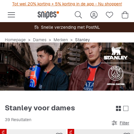
Tot wel 20% korting + 5% korting in de app - Nu shoppen!
Snelle verzending met PostNL
Homepage
Dames
Merken
Stanley
Stanley voor dames
39 Resultaten
Filter