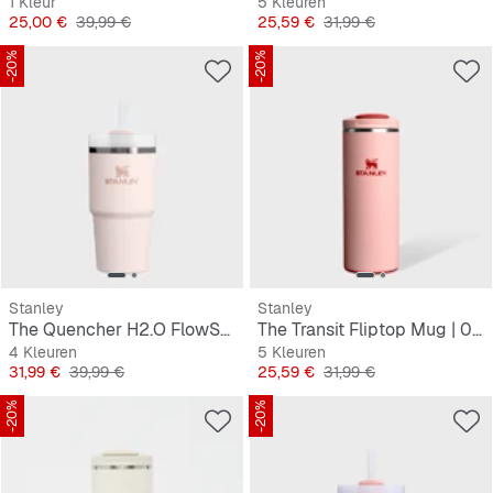
1 Kleur
5 Kleuren
Prijs
Originele Prijs
Prijs
Originele Prijs
25,00 €
39,99 €
25,59 €
31,99 €
-20%
-20%
Stanley
Stanley
The Quencher H2.O FlowState Tumbler | 0,6L
The Transit Fliptop Mug | 0.35L
4 Kleuren
5 Kleuren
Prijs
Originele Prijs
Prijs
Originele Prijs
31,99 €
39,99 €
25,59 €
31,99 €
-20%
-20%