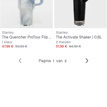
Stanley
Stanley
The Quencher ProTour Flip Straw Tumbler | 1,2L
The Activate Shaker | 0,6L
1 Kleur
2 Kleuren
Prijs
Originele Prijs
Prijs
Originele Prijs
47,99 €
59,99 €
51,99 €
64,99 €
Pagina
van
1
2