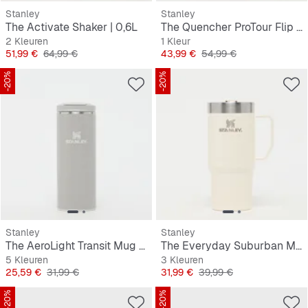
Stanley
Stanley
The Activate Shaker | 0,6L
The Quencher ProTour Flip Straw Tumbler | 0,9L
2 Kleuren
1 Kleur
Prijs
Originele Prijs
Prijs
Originele Prijs
51,99 €
64,99 €
43,99 €
54,99 €
-20%
-20%
Stanley
Stanley
The AeroLight Transit Mug | 0,35L
The Everyday Suburban Mug | 0,47L
5 Kleuren
3 Kleuren
Prijs
Originele Prijs
Prijs
Originele Prijs
25,59 €
31,99 €
31,99 €
39,99 €
-20%
-20%