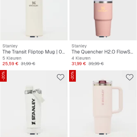
Stanley
Stanley
The Transit Fliptop Mug | 0,35L
The Quencher H2.O FlowState Tumbler | 0,6L
5 Kleuren
4 Kleuren
Prijs
Originele Prijs
Prijs
Originele Prijs
25,59 €
31,99 €
31,99 €
39,99 €
-20%
-20%