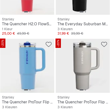
Stanley
Stanley
The Quencher H2.O FlowState Tumbler 0,9L
The Everyday Suburban Mug | 0,5L
1 Kleur
3 Kleuren
Prijs
Originele Prijs
Prijs
Originele Prijs
25,00 €
49,99 €
31,99 €
39,99 €
-20%
-20%
Stanley
Stanley
The Quencher ProTour Flip Straw Tumbler | 0,9L
The Quencher ProTour Flip Straw Tumbler | 1,2L
3 Kleuren
3 Kleuren