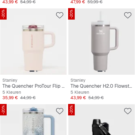
Prijs
Originele Prijs
Prijs
Originele Prijs
43,99 €
54,99 €
47,99 €
59,99 €
-20%
-20%
Stanley
Stanley
The Quencher ProTour Flip Straw Tumbler | 0,6L
The Quencher H2.0 Flowstate Tumbler | 1,2L
5 Kleuren
5 Kleuren
Prijs
Originele Prijs
Prijs
Originele Prijs
35,99 €
44,99 €
43,99 €
54,99 €
-20%
-20%