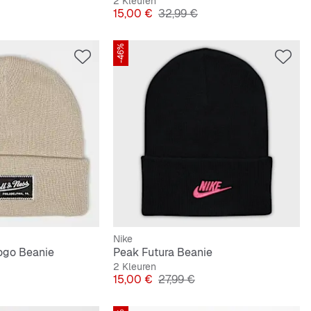
2 Kleuren
Prijs
Originele Prijs
15,00 €
32,99 €
-46%
Nike
ogo Beanie
Peak Futura Beanie
2 Kleuren
e Prijs
Prijs
Originele Prijs
15,00 €
27,99 €