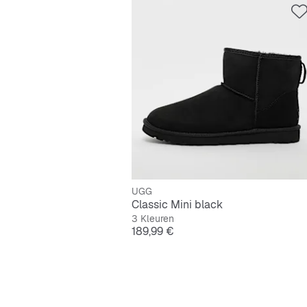
UGG
Classic Mini black
3 Kleuren
Prijs
189,99 €