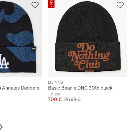
-74%
DJINNS
s Angeles Dodgers
Basic Beanie DNC 30th black
1 Kleur
 Prijs
Prijs
Originele Prijs
7,00 €
26,99 €