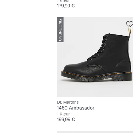
1 Kleur
Prijs
179,99 €
ONLINE ONLY
Dr. Martens
1460 Ambasador
1 Kleur
Prijs
199,99 €