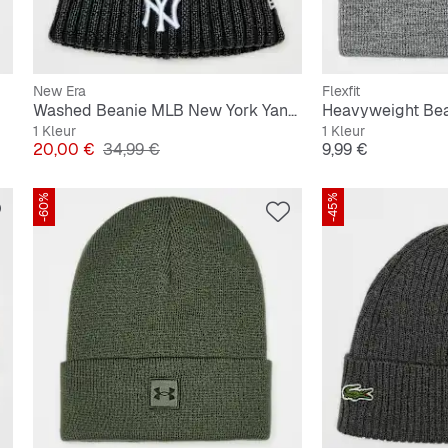
New Era
Flexfit
Washed Beanie MLB New York Yankees
Heavyweight Be
1 Kleur
1 Kleur
Prijs
Originele Prijs
Prijs
20,00 €
34,99 €
9,99 €
-60%
-45%