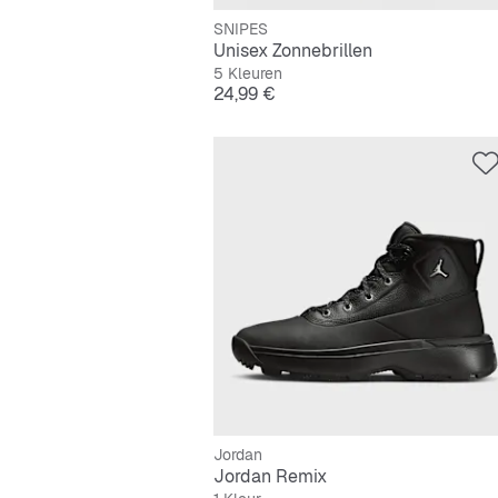
SNIPES
Unisex Zonnebrillen
5 Kleuren
Prijs
24,99 €
Jordan
Jordan Remix