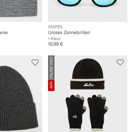
SNIPES
anie
Unisex Zonnebrillen
1 Kleur
Prijs
16,99 €
ONLINE ONLY
-44%