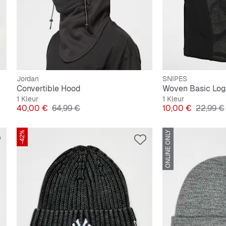
Jordan
SNIPES
Convertible Hood
Woven Basic Log
1 Kleur
1 Kleur
Prijs
Originele Prijs
Prijs
Originel
40,00 €
64,99 €
10,00 €
22,99 €
-42%
ONLINE ONLY