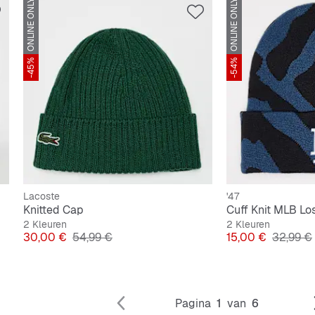
ONLINE ONLY
ONLINE ONLY
-45%
-54%
Lacoste
'47
Knitted Cap
Cuff Knit MLB Lo
2 Kleuren
2 Kleuren
Prijs
Originele Prijs
Prijs
Originele
30,00 €
54,99 €
15,00 €
32,99 €
Pagina
1
van
6