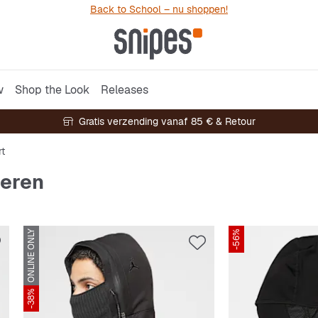
Back to School – nu shoppen!
w
Shop the Look
Releases
Gratis verzending vanaf 85 € & Retour
rt
heren
ONLINE ONLY
-56%
-38%