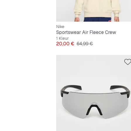
Nike
Sportswear Air Fleece Crew
1 Kleur
Prijs
Originele Prijs
20,00 €
64,99 €