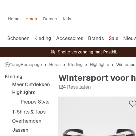
Home
Heren
Dames
Kids
Schoenen
Kleding
Accessoires
Brands
Sale
Nieu
Snelle verzending met PostNL
Terug
Homepage
Heren
Kleding
Highlights
Winterspo
Wintersport voor 
Kleding
Meer Ontdekken
124 Resultaten
Highlights
Preppy Style
T-Shirts & Tops
Overhemden
Jassen