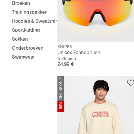
Broeken
Trainingspakken
Hoodies & Sweatshirts
Sportkleding
Sokken
SNIPES
Onderbroeken
Unisex Zonnebrillen
Swimwear
5 Kleuren
Prijs
24,99 €
ONLINE ONLY
-69%