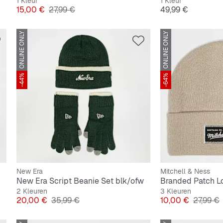
1 Kleur
1 Kleur
Prijs
Originele Prijs
Prijs
15,00 €
27,99 €
49,99 €
ONLINE ONLY
ONLINE ONLY
-44%
-64%
New Era
Mitchell & Ness
New Era Script Beanie Set blk/ofw
Branded Patch L
2 Kleuren
3 Kleuren
Prijs
Originele Prijs
Prijs
Originel
20,00 €
35,99 €
10,00 €
27,99 €