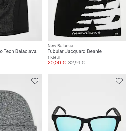
New Balance
o Tech Balaclava
Tubular Jacquard Beanie
1 Kleur
e Prijs
Prijs
Originele Prijs
20,00 €
32,99 €