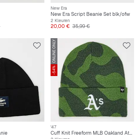
New Era
New Era Script Beanie Set blk/ofw
2 Kleuren
e Prijs
Prijs
Originele Prijs
€
20,00 €
35,99 €
ONLINE ONLY
-54%
'47
nie
Cuff Knit Freeform MLB Oakland Athletics