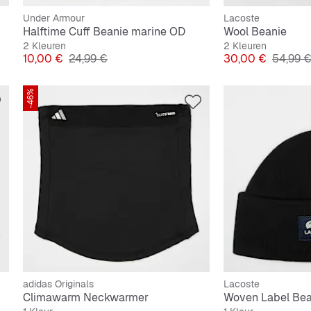
Under Armour
Lacoste
Halftime Cuff Beanie marine OD
Wool Beanie
2 Kleuren
2 Kleuren
Prijs
Originele Prijs
Prijs
Originel
10,00 €
24,99 €
30,00 €
54,99 
-46%
adidas Originals
Lacoste
Climawarm Neckwarmer
Woven Label Bea