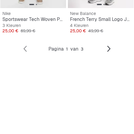
Nike
New Balance
Sportswear Tech Woven Pant
French Terry Small Logo Jogger
3 Kleuren
4 Kleuren
Prijs
Originele Prijs
Prijs
Originele Prijs
25,00 €
69,99 €
25,00 €
49,99 €
Pagina
van
1
3