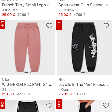
New Balance
Nike
French Terry Small Logo Jogger
Sportswear Club Fleece Loose Graphic Pant
4 Kleuren
2 Kleuren
Prijs
Originele Prijs
Prijs
Originele Prijs
25,00 €
49,99 €
25,00 €
47,99 €
-44%
-50%
Nike
Nike
W J BRKLN FLC PANT 24 orchid/black
Love Is In The "Air" Fleece Pant
2 Kleuren
1 Kleur
Prijs
Originele Prijs
Prijs
Originele Prijs
25,00 €
44,99 €
25,00 €
49,99 €
-50%
-50%