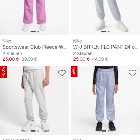
Nike
Nike
Sportswear Club Fleece Wide-Leg Low Brand Read Pant
W J BRKLN FLC PANT 24 orchid/black
2 Kleuren
2 Kleuren
Prijs
Originele Prijs
Prijs
Originele Prijs
25,00 €
39,99 €
25,00 €
44,99 €
-50%
-48%