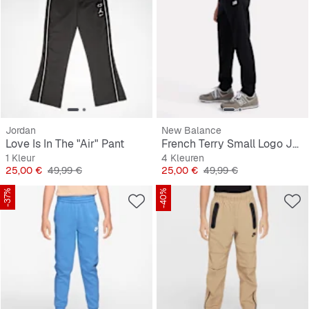
Jordan
New Balance
Love Is In The "Air" Pant
French Terry Small Logo Jogger
1 Kleur
4 Kleuren
Prijs
Originele Prijs
Prijs
Originele Prijs
25,00 €
49,99 €
25,00 €
49,99 €
-37%
-40%