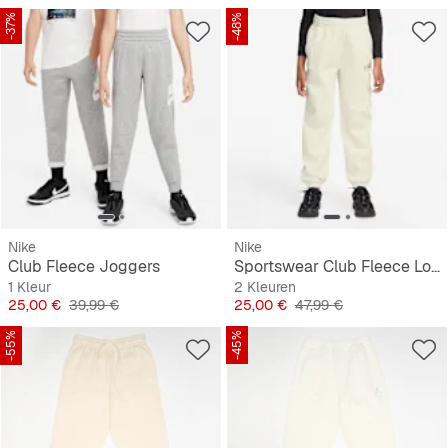
-37%
-48%
Nike
Nike
Club Fleece Joggers
Sportswear Club Fleece Loose Graphic Pant
1 Kleur
2 Kleuren
Prijs
Originele Prijs
Prijs
Originele Prijs
25,00 €
39,99 €
25,00 €
47,99 €
-55%
-45%