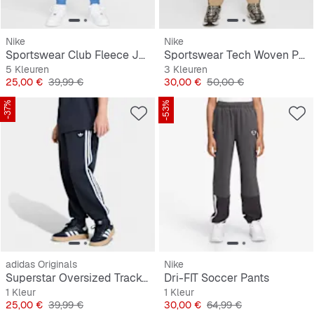
Nike
Nike
Sportswear Club Fleece Joggers
Sportswear Tech Woven Pants
5 Kleuren
3 Kleuren
Prijs
Originele Prijs
Prijs
Originele Prijs
25,00 €
39,99 €
30,00 €
50,00 €
-37%
-53%
adidas Originals
Nike
Superstar Oversized Trackpants
Dri-FIT Soccer Pants
1 Kleur
1 Kleur
Prijs
Originele Prijs
Prijs
Originele Prijs
25,00 €
39,99 €
30,00 €
64,99 €