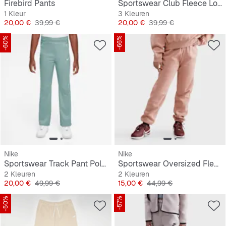
Firebird Pants
Sportswear Club Fleece Loose Pant
1 Kleur
3 Kleuren
Prijs
Originele Prijs
Prijs
Originele Prijs
20,00 €
39,99 €
20,00 €
39,99 €
-60%
-66%
Nike
Nike
Sportswear Track Pant Poly Knit
Sportswear Oversized Fleece Pants
2 Kleuren
2 Kleuren
Prijs
Originele Prijs
Prijs
Originele Prijs
20,00 €
49,99 €
15,00 €
44,99 €
-50%
-57%