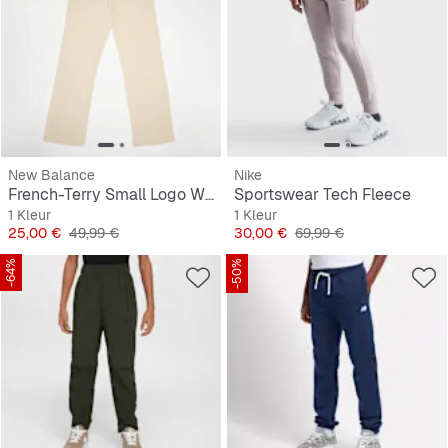
New Balance
Nike
French-Terry Small Logo Wide Leg Jogger
Sportswear Tech Fleece
1 Kleur
1 Kleur
Prijs
Originele Prijs
Prijs
Originele Prijs
25,00 €
49,99 €
30,00 €
69,99 €
-64%
-50%