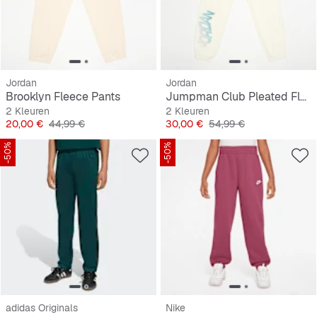
Jordan
Jordan
Brooklyn Fleece Pants
Jumpman Club Pleated Fleece Pants
2 Kleuren
2 Kleuren
Prijs
Originele Prijs
Prijs
Originele Prijs
20,00 €
44,99 €
30,00 €
54,99 €
-50%
-50%
adidas Originals
Nike