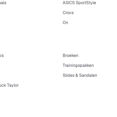
nals
ASICS SportStyle
Crocs
On
ps
Broeken
Trainingspakken
Slides & Sandalen
ck Taylor