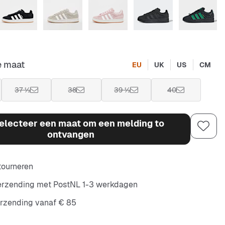
e maat
EU
UK
US
CM
37 ⅓
38
39 ⅓
40
electeer een maat om een melding to
ontvangen
etourneren
verzending met PostNL 1-3 werkdagen
erzending vanaf € 85