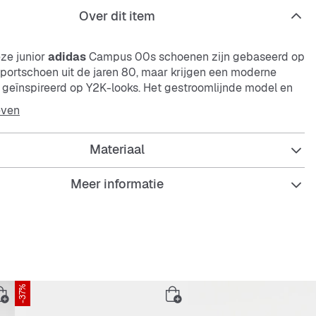
Over dit item
eze junior
adidas
Campus 00s schoenen zijn gebaseerd op
ortschoen uit de jaren 80, maar krijgen een moderne
s geïnspireerd op Y2K-looks. Het gestroomlijnde model en
ende materialen houden het design fris. Combineer ze met
even
jeans en je bent klaar om te gaan.
Materiaal
e pasvorm
Meer informatie
uiting
bovenwerk
 van textiel
en loopzool
-37%