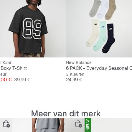
l Kani
New Balance
 Boxy T-Shirt
leur
3 Kleuren
js
Originele Prijs
Prijs
,00 €
39,99 €
24,99 €
Meer van dit merk
NIEUW