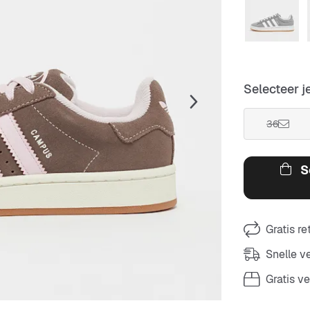
Selecteer j
36
S
Gratis r
Snelle 
Gratis v