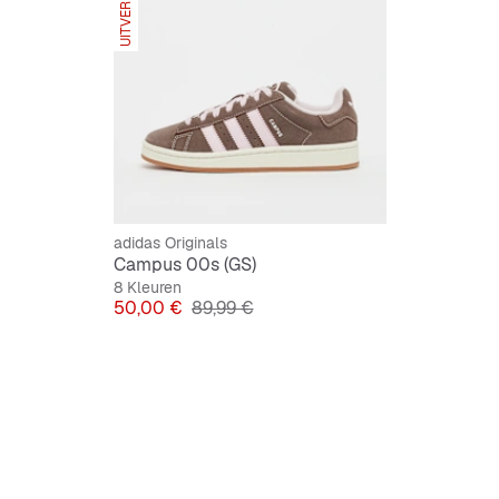
UITVERKOCHT
adidas Originals
Campus 00s (GS)
8 Kleuren
Prijs
Originele Prijs
50,00 €
89,99 €