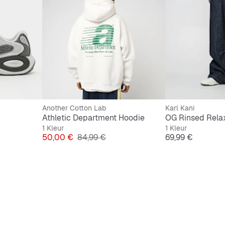
Another Cotton Lab
Karl Kani
Athletic Department Hoodie
1 Kleur
1 Kleur
Prijs
Originele Prijs
Prijs
50,00 €
84,99 €
69,99 €