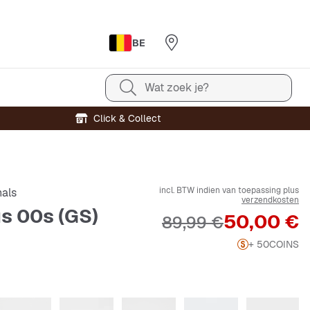
BE
Wat zoek je?
Click & Collect
incl. BTW indien van toepassing plus
nals
verzendkosten
 00s (GS)
Prijs
50,00 €
Originele Prijs
89,99 €
+ 50
COINS