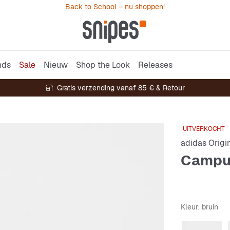
Back to School – nu shoppen!
nds
Sale
Nieuw
Shop the Look
Releases
Gratis verzending vanaf 85 € & Retour
UITVERKOCHT
adidas Origi
Campus
Kleur
: bruin