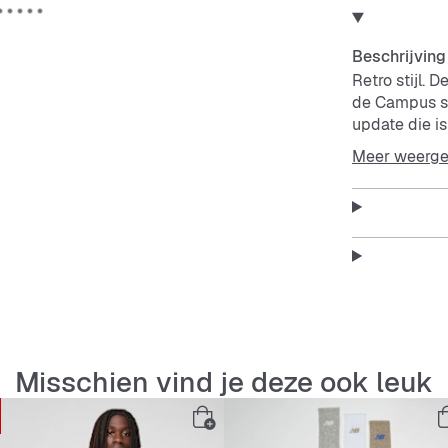
Beschrijving
Retro stijl. D
de Campus sp
update die i
de verschill
Meer weerg
je favoriete 
Features:
Normal
Vetersl
Leren 
Voering
Rubber
Misschien vind je deze ook leuk