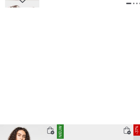
NIEUW
-37%