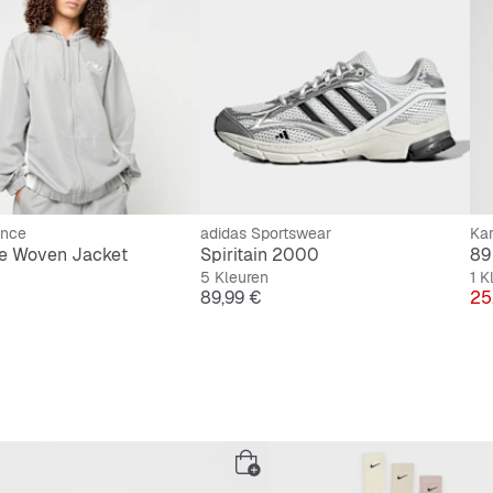
ance
adidas Sportswear
Kar
de Woven Jacket
Spiritain 2000
89
5 Kleuren
1 K
Prijs
Pri
89,99 €
25