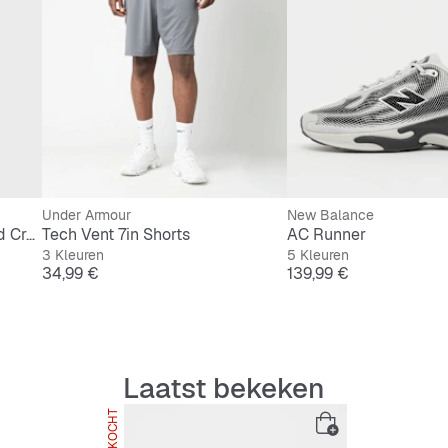
Under Armour
New Balance
6 PACK - Everyday Elevated Crew Socks
Tech Vent 7in Shorts
AC Runner
3 Kleuren
5 Kleuren
Prijs
Prijs
34,99 €
139,99 €
Laatst bekeken