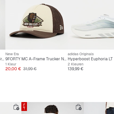
New Era
adidas Originals
6 PACK - Everyday Seasonal Crew
9FORTY MC A-Frame Trucker New Era Graphic
Hyperboost Euphoria LT
1 Kleur
2 Kleuren
Prijs
Originele Prijs
Prijs
20,00 €
31,99 €
139,99 €
-41%