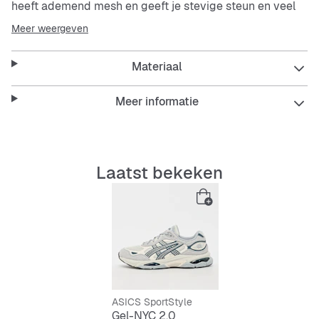
heeft ademend
mesh
en geeft je stevige steun en veel
comfort. Perfect voor dagelijks gebruik als je houdt van
Meer weergeven
duurzame en stijlvolle schoenen.
Materiaal
Features:
Meer informatie
Ademend
mesh
voor frisse voeten
Laatst bekeken
Stabiele pasvorm voor een veilige grip
Robuust materiaal voor lange duurzaamheid
Veters voor een persoonlijke pasvorm
Moderne low-cut look
ASICS SportStyle
Gel-NYC 2.0