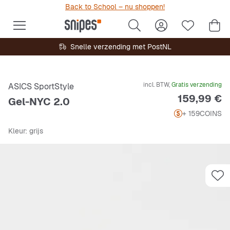
Back to School – nu shoppen!
Snelle verzending met PostNL
incl. BTW,
Gratis verzending
ASICS SportStyle
Prijs
159,99 €
Gel-NYC 2.0
+ 159
COINS
Kleur
: grijs