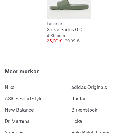
Slipper-design voor makkelijk aan- en uitdoen
Lacoste
Serve Slides 0.0
4 Kleuren
Prijs
Originele Prijs
25,00 €
39,99 €
Meer merken
Nike
adidas Originals
ASICS SportStyle
Jordan
New Balance
Birkenstock
Dr. Martens
Hoka
Saucony
Polo Ralph Lauren