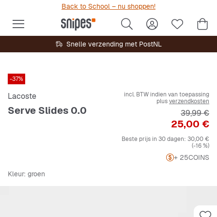
Back to School – nu shoppen!
Snelle verzending met PostNL
-37%
incl. BTW indien van toepassing
Lacoste
plus
verzendkosten
Serve Slides 0.0
Originele 
39,99 €
Prijs
25,00 €
Beste prijs in 30 dagen:
30,00 €
(-16 %)
+ 25
COINS
Kleur
: groen