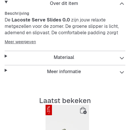
Over dit item
Beschrijving
De
Lacoste Serve Slides 0.0
zijn jouw relaxte
metgezellen voor de zomer. De groene slipper is licht,
ademend en slipvast. De comfortabele padding zorgt
voor draagcomfort, terwijl de slijtvast zool stabiliteit
Meer weergeven
biedt in het dagelijks gebruik.
Materiaal
Features:
Meer informatie
Ademend en snel drogend
Laatst bekeken
Comfortabele padding voor optimaal draagcomfort
-37%
Slijtvast, slipvast en flexibele buitenzool
Onderhoudsvriendelijk en duurzaam