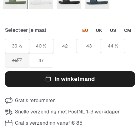
Selecteer je maat
EU
UK
US
CM
39 ½
40 ½
42
43
44 ½
46
47
In winkelmand
Gratis retourneren
Snelle verzending met PostNL 1-3 werkdagen
Gratis verzending vanaf € 85