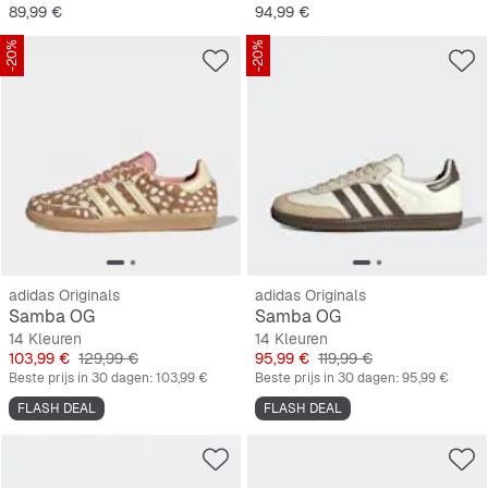
Prijs
Prijs
89,99 €
94,99 €
-20%
-20%
adidas Originals
adidas Originals
Samba OG
Samba OG
14 Kleuren
14 Kleuren
Prijs
Originele Prijs
Prijs
Originele Prijs
103,99 €
129,99 €
95,99 €
119,99 €
Beste prijs in 30 dagen:
103,99 €
Beste prijs in 30 dagen:
95,99 €
FLASH DEAL
FLASH DEAL