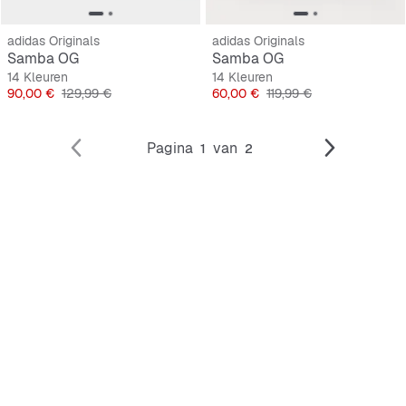
adidas Originals
adidas Originals
Samba OG
Samba OG
14 Kleuren
14 Kleuren
Prijs
Originele Prijs
Prijs
Originele Prijs
90,00 €
129,99 €
60,00 €
119,99 €
Pagina
van
1
2