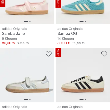
-11%
-33%
adidas Originals
adidas Originals
Samba Jane
Samba OG
9 Kleuren
14 Kleuren
Prijs
Originele Prijs
Prijs
Originele Prijs
80,00 €
89,99 €
80,00 €
119,99 €
-33%
adidas Originals
adidas Originals