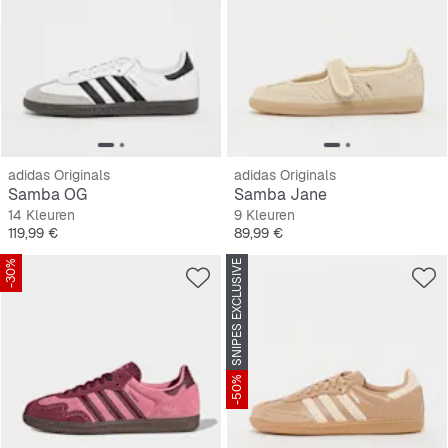
adidas Originals
adidas Originals
Samba OG
Samba Jane
14 Kleuren
9 Kleuren
Prijs
Prijs
119,99 €
89,99 €
-30%
SNIPES EXCLUSIVE
-50%