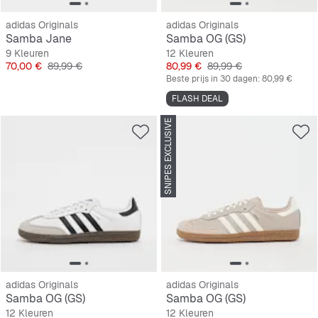
adidas Originals
adidas Originals
Samba Jane
Samba OG (GS)
9 Kleuren
12 Kleuren
Prijs
Originele Prijs
Prijs
Originele Prijs
70,00 €
89,99 €
80,99 €
89,99 €
Beste prijs in 30 dagen:
80,99 €
FLASH DEAL
SNIPES EXCLUSIVE
adidas Originals
adidas Originals
Samba OG (GS)
Samba OG (GS)
12 Kleuren
12 Kleuren