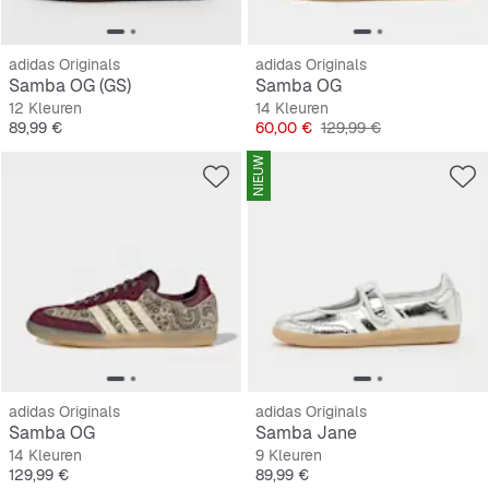
adidas Originals
adidas Originals
Samba OG (GS)
Samba OG
12 Kleuren
14 Kleuren
Prijs
Prijs
Originele Prijs
89,99 €
60,00 €
129,99 €
NIEUW
adidas Originals
adidas Originals
Samba OG
Samba Jane
14 Kleuren
9 Kleuren
Prijs
Prijs
129,99 €
89,99 €