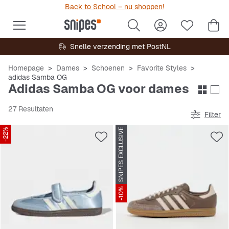
Back to School – nu shoppen!
Snelle verzending met PostNL
Homepage
Dames
Schoenen
Favorite Styles
adidas Samba OG
Adidas Samba OG voor dames
27 Resultaten
Filter
-22%
SNIPES EXCLUSIVE
-10%