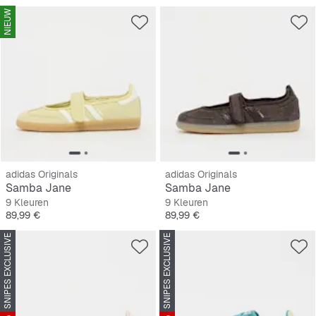
NIEUW
adidas Originals
adidas Originals
Samba Jane
Samba Jane
9 Kleuren
9 Kleuren
Prijs
Prijs
89,99 €
89,99 €
SNIPES EXCLUSIVE
SNIPES EXCLUSIVE