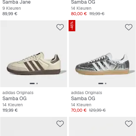
Samba Jane
Samba OG
9 Kleuren
14 Kleuren
Prijs
Prijs
Originele Prijs
89,99 €
80,00 €
119,99 €
-46%
adidas Originals
adidas Originals
Samba OG
Samba OG
14 Kleuren
14 Kleuren
Prijs
Prijs
Originele Prijs
119,99 €
70,00 €
129,99 €