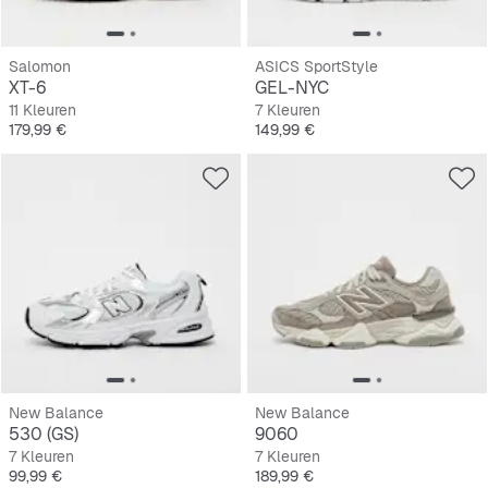
Salomon
ASICS SportStyle
XT-6
GEL-NYC
11 Kleuren
7 Kleuren
Prijs
Prijs
179,99 €
149,99 €
New Balance
New Balance
530 (GS)
9060
7 Kleuren
7 Kleuren
Prijs
Prijs
99,99 €
189,99 €