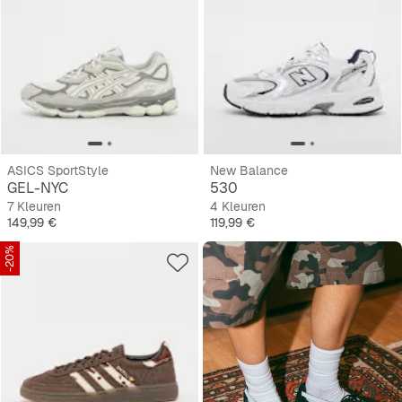
ASICS SportStyle
New Balance
GEL-NYC
530
7 Kleuren
4 Kleuren
Prijs
Prijs
149,99 €
119,99 €
-20%