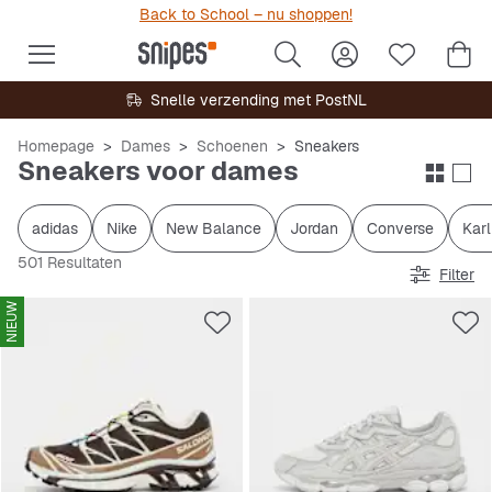
Back to School – nu shoppen!
Snelle verzending met PostNL
Homepage
Dames
Schoenen
Sneakers
Sneakers voor dames
adidas
Nike
New Balance
Jordan
Converse
Karl
501 Resultaten
Filter
NIEUW