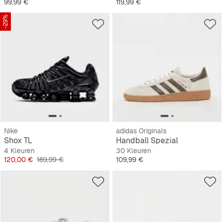
Prijs
Prijs
99,99 €
119,99 €
-29%
Nike
adidas Originals
Shox TL
Handball Spezial
4 Kleuren
30 Kleuren
Prijs
Originele Prijs
Prijs
120,00 €
169,99 €
109,99 €