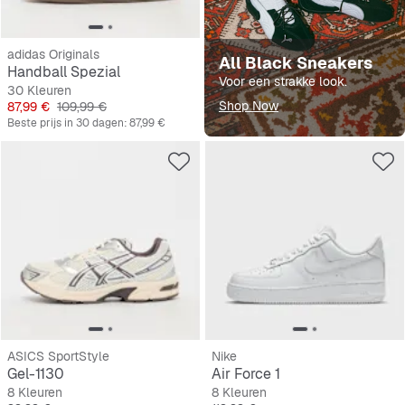
adidas Originals
All Black Sneakers
Handball Spezial
Voor een strakke look.
30 Kleuren
Prijs
Originele Prijs
Shop Now
87,99 €
109,99 €
Beste prijs in 30 dagen:
87,99 €
ASICS SportStyle
Nike
Gel-1130
Air Force 1
8 Kleuren
8 Kleuren