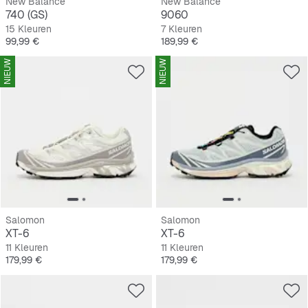
New Balance
New Balance
740 (GS)
9060
15 Kleuren
7 Kleuren
Prijs
Prijs
99,99 €
189,99 €
NIEUW
NIEUW
Salomon
Salomon
XT-6
XT-6
11 Kleuren
11 Kleuren
Prijs
Prijs
179,99 €
179,99 €