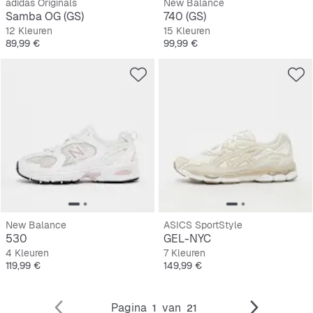
adidas Originals
New Balance
Samba OG (GS)
740 (GS)
12 Kleuren
15 Kleuren
Prijs
Prijs
89,99 €
99,99 €
New Balance
ASICS SportStyle
530
GEL-NYC
4 Kleuren
7 Kleuren
Prijs
Prijs
119,99 €
149,99 €
Pagina
van
1
21