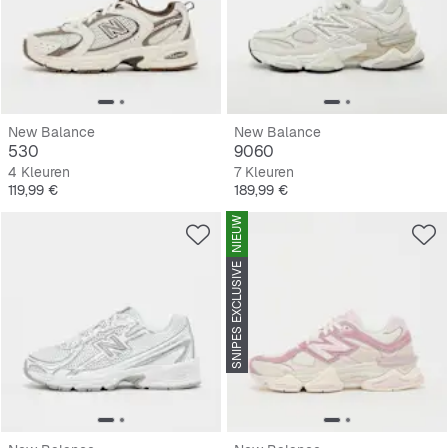
New Balance
New Balance
530
9060
4 Kleuren
7 Kleuren
Prijs
Prijs
119,99 €
189,99 €
NIEUW
SNIPES EXCLUSIVE