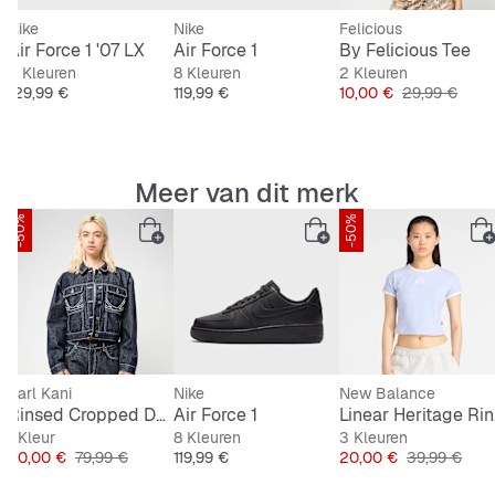
Bovenmateriaal van leer
Nike
Nike
Felicious
Tee
Air Force 1 '07 LX
Air Force 1
By Felicious Tee
Textielen binnenzool
3 Kleuren
8 Kleuren
2 Kleuren
js
Prijs
Prijs
Prijs
Originele Prij
129,99 €
119,99 €
10,00 €
29,99 €
Rubberen buitenzool
Valentijnsdetails
Meer van dit merk
-50%
-50%
Karl Kani
Nike
New Balance
Rinsed Cropped Denim Jacket
Air Force 1
Lin
1 Kleur
8 Kleuren
3 Kleuren
s
Prijs
Originele Prijs
Prijs
Prijs
Originele Pri
40,00 €
79,99 €
119,99 €
20,00 €
39,99 €