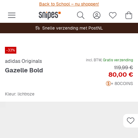
Back to School – nu shoppen!
Snelle verzending met PostNL
-33%
incl. BTW,
Gratis verzending
adidas Originals
Originele P
119,99 €
Gazelle Bold
Prijs
80,00 €
+ 80
COINS
Kleur
: lichtroze