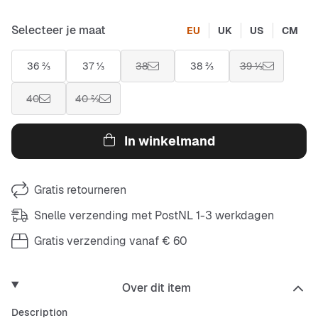
Selecteer je maat
EU
UK
US
CM
36 ⅔
37 ⅓
38
38 ⅔
39 ⅓
40
40 ⅔
In winkelmand
Gratis retourneren
Snelle verzending met PostNL 1-3 werkdagen
Gratis verzending vanaf € 60
Over dit item
Description