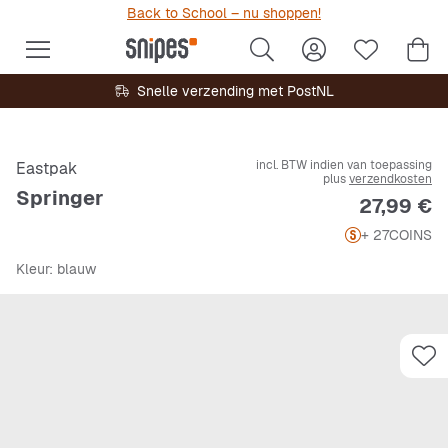
Back to School – nu shoppen!
Snelle verzending met PostNL
incl. BTW indien van toepassing
Eastpak
plus
verzendkosten
Springer
Prijs
27,99 €
+ 27
COINS
Kleur
: blauw