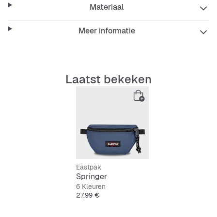
Materiaal
Stevig materiaal
Meer informatie
Makkelijk te onderhouden en duurzaam
Verstelbare band voor een perfecte pasvorm
Laatst bekeken
Handig hoofdvak met ritssluiting
Eastpak
Springer
6 Kleuren
Prijs
27,99 €