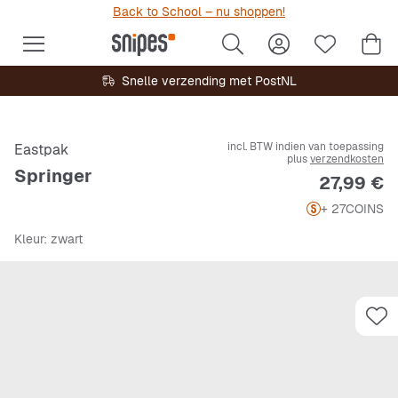
Back to School – nu shoppen!
Snelle verzending met PostNL
incl. BTW indien van toepassing
Eastpak
plus
verzendkosten
Springer
Prijs
27,99 €
+ 27
COINS
Kleur
: zwart