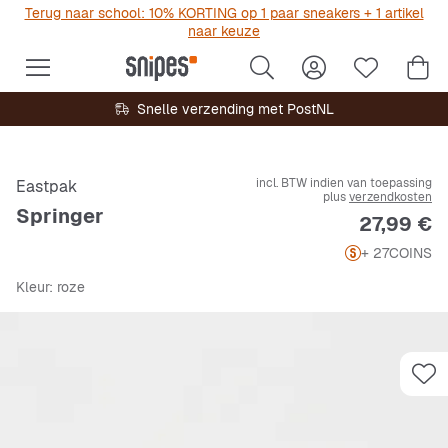
Terug naar school: 10% KORTING op 1 paar sneakers + 1 artikel
naar keuze
Snelle verzending met PostNL
incl. BTW indien van toepassing
Eastpak
plus
verzendkosten
Springer
Prijs
27,99 €
+ 27
COINS
Kleur
: roze