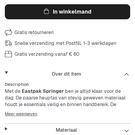
In winkelmand
Gratis retourneren
Snelle verzending met PostNL 1-3 werkdagen
Gratis verzending vanaf € 60
Over dit item
Description
Met de
Eastpak Springer
ben je altijd klaar voor de
dag. De paarse heuptas van stevig geweven materiaal
houdt je essentials veilig en binnen handbereik. De
verstelbare band zorgt voor de perfecte pasvorm, of je
Meer weergeven
hem nu om je heup draagt of schuin over je schouder.
Materiaal