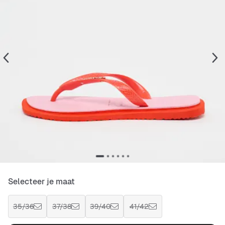
Selecteer je maat
35/36
37/38
39/40
41/42