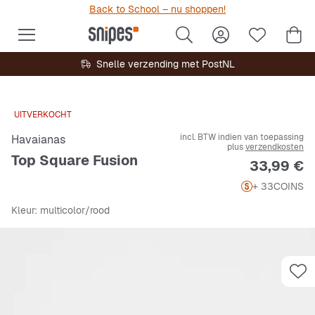
Back to School – nu shoppen!
Snelle verzending met PostNL
UITVERKOCHT
incl. BTW indien van toepassing
Havaianas
plus
verzendkosten
Top Square Fusion
Prijs
33,99 €
+ 33
COINS
Kleur
: multicolor/rood