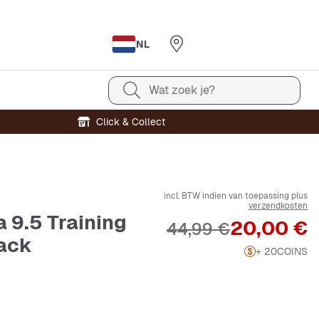
NL
Wat zoek je?
Click & Collect
incl. BTW indien van toepassing plus
verzendkosten
a 9.5 Training
Prijs
20,00 €
Originele Prijs
44,99 €
ack
+ 20
COINS