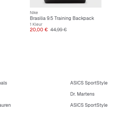
Nike
Brasilia 9.5 Training Backpack
1 Kleur
Prijs
Originele Prijs
20,00 €
44,99 €
nals
ASICS SportStyle
Dr. Martens
auren
ASICS SportStyle