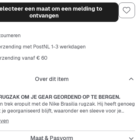
electeer een maat om een melding to
ontvangen
etourneren
verzending met PostNL 1-3 werkdagen
erzending vanaf € 60
Over dit item
 RUGZAK OM JE GEAR GEORDEND OP TE BERGEN.
n trek eropuit met de Nike Brasilia rugzak. Hij heeft genoeg
je georganiseerd blijft, waaronder een sleeve voor je
 zakken aan de zijkanten voor bidons en een zak met rits
even
kant om kleine spullen veilig op te bergen. Dit product is
 minstens 50% gerecyclede polyestervezels.
Maat & Pasvorm