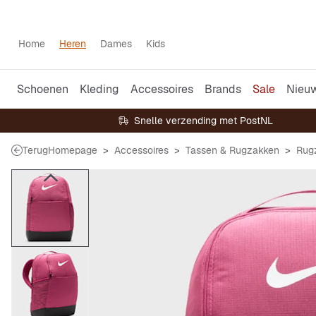
Home
Heren
Dames
Kids
Schoenen
Kleding
Accessoires
Brands
Sale
Nieu
Snelle verzending met PostNL
Terug
Homepage
Accessoires
Tassen & Rugzakken
Rug