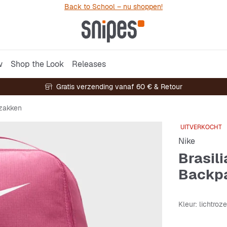
Back to School – nu shoppen!
w
Shop the Look
Releases
Gratis verzending vanaf 60 € & Retour
zakken
UITVERKOCHT
Nike
Brasili
Backp
Kleur
: lichtroze