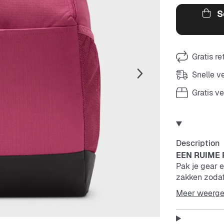
S
Gratis r
Snelle 
Gratis v
Description
EEN RUIME
Pak je gear e
zakken zodat 
laptop, mesh
Meer weerg
aan de binnen
gemaakt met