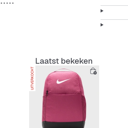
Dicht geweve
transport aan
In het ritsva
andere spull
Dankzij de g
comfortabel 
Interne lapt
houden.
Dankzij de g
Laatst bekeken
comfortabel 
Zijvakken bi
UITVERKOCHT
andere dinge