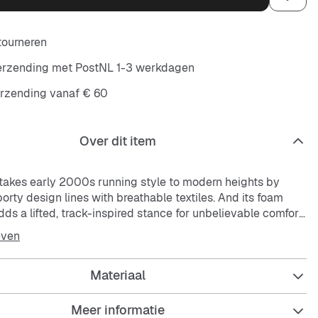
etourneren
verzending met PostNL 1-3 werkdagen
erzending vanaf € 60
Over dit item
akes early 2000s running style to modern heights by
rty design lines with breathable textiles. And its foam
ds a lifted, track-inspired stance for unbelievable comfort.
even
 with synthetic leather overlays is durable and breathable.
esign draws on Nike Pegasus 25 and Nike Pegasus 2006.
Materiaal
le provides durable traction.
Meer informatie