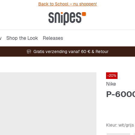
Back to School – nu shoppen!
w
Shop the Look
Releases
Gratis verzending vanaf 60 € & Retour
-20%
Nike
P-600
Kleur
: wit/grijs