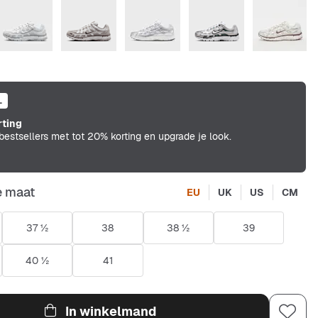
L
rting
estsellers met tot 20% korting en upgrade je look.
e maat
EU
UK
US
CM
37 ½
38
38 ½
39
40 ½
41
In winkelmand