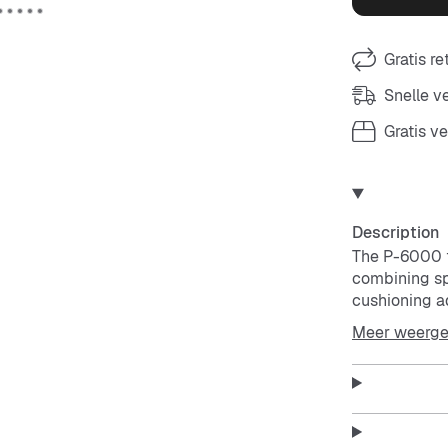
Gratis r
Snelle 
Gratis v
Description
The P-6000 t
combining spo
cushioning ad
Meer weerg
Textile upper
Throwback d
Rubber outso