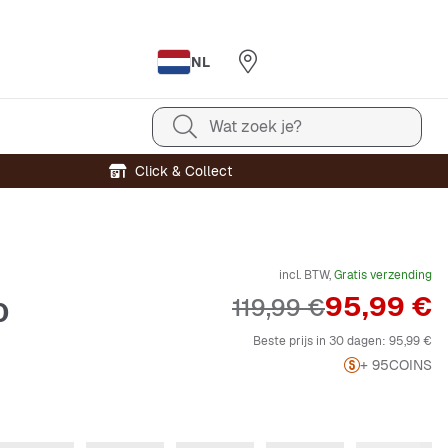
NL
Wat zoek je?
Click & Collect
incl. BTW,
Gratis verzending
Prijs
95,99 €
Originele Prijs
119,99 €
0
Beste prijs in 30 dagen:
95,99 €
+ 95
COINS