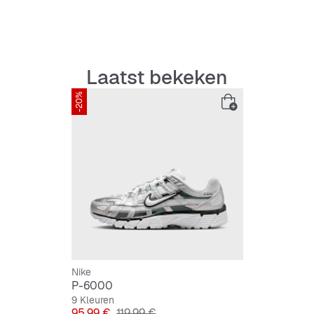
Laatst bekeken
-20%
Nike
P-6000
9 Kleuren
Prijs
Originele Prijs
95,99 €
119,99 €