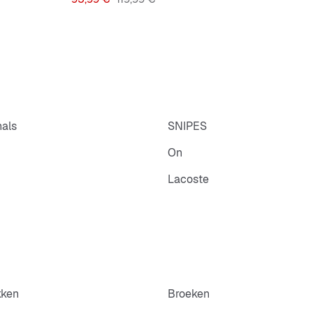
nals
SNIPES
On
Lacoste
kken
Broeken