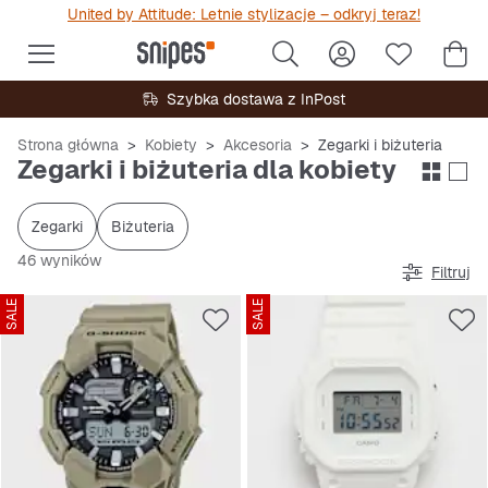
United by Attitude: Letnie stylizacje – odkryj teraz!
Szybka dostawa z InPost
Strona główna
Kobiety
Akcesoria
Zegarki i biżuteria
Zegarki i biżuteria dla kobiety
Zegarki
Biżuteria
46 wyników
Filtruj
SALE
SALE