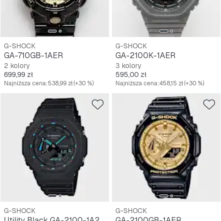
G-SHOCK
G-SHOCK
GA-710GB-1AER
GA-2100K-1AER
2 kolory
3 kolory
Cena
Cena
699,99 zł
595,00 zł
Najniższa cena:
538,99 zł
(+30 %)
Najniższa cena:
458,15 zł
(+30 %)
G-SHOCK
G-SHOCK
Utility Black GA-2100-1A2ER
GA-2100GB-1AER