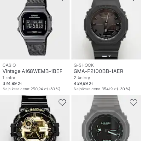
CASIO
G-SHOCK
Vintage A168WEMB-1BEF
GMA-P2100BB-1AER
1 kolor
2 kolory
Cena
Cena
324,99 zł
459,99 zł
Najniższa cena:
250,24 zł
(+30 %)
Najniższa cena:
354,19 zł
(+30 %)