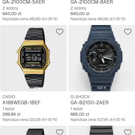
GA-2100CM-5AER
GA-2100CM-8AER
2 kolory
2 kolory
Cena
Cena
640,00 zł
640,00 zł
Najniższa cena:
492,80 zł
(+30 %)
Najniższa cena:
492,80 zł
(+30 %)
CASIO
G-SHOCK
A168WEGB-1BEF
GA-B2100-2AER
1 kolor
1 kolor
Cena
Cena
289,99 zł
685,00 zł
Najniższa cena:
223,29 zł
(+30 %)
Najniższa cena:
527,45 zł
(+30 %)