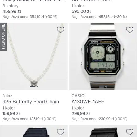
3 kolory
1 kolor
Cena
Cena
459,99 zł
595,00 zł
Najniższa cena:
354,19 zł
(+30 %)
Najniższa cena:
458,15 zł
(+30 %)
TYLKO ONLINE
fainz
CASIO
925 Butterfly Pearl Chain
A130WE-1AEF
1 kolor
1 kolor
Cena
Cena
159,99 zł
299,99 zł
Najniższa cena:
123,19 zł
(+30 %)
Najniższa cena:
230,99 zł
(+30 %)