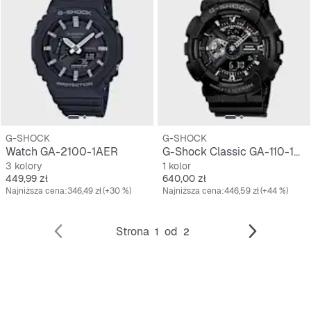
G-SHOCK
G-SHOCK
Watch GA-2100-1AER
G-Shock Classic GA-110-1BER
3 kolory
1 kolor
Cena
Cena
449,99 zł
640,00 zł
Najniższa cena:
346,49 zł
(+30 %)
Najniższa cena:
446,59 zł
(+44 %)
Strona
od
1
2