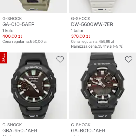
G-SHOCK
G-SHOCK
GA-010-5AER
DW-5600WW-7ER
1 kolor
1 kolor
Cena
Cena
400,00 zł
370,00 zł
Cena regularna:
550,00 zł
Cena regularna:
459,99 zł
Najniższa cena:
354,19 zł
(+5 %)
SALE
G-SHOCK
G-SHOCK
GBA-950-1AER
GA-B010-1AER