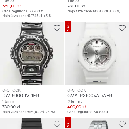
1 kolor
1 kolor
Cena
Cena
550,00 zł
780,00 zł
Cena regularna:
685,00 zł
Najniższa cena:
600,60 zł
(+30 %)
Najniższa cena:
527,45 zł
(+5 %)
SALE
G-SHOCK
G-SHOCK
DW-6900JV-1ER
GMA-P2100VA-7AER
1 kolor
2 kolory
Cena
Cena
730,00 zł
400,00 zł
Najniższa cena:
569,40 zł
(+29 %)
Cena regularna:
549,99 zł
SALE