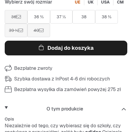
Wybierz swój rozmiar
UE
UK
USA
CM
36
36 ⅔
37 ⅓
38
38 ⅔
39 ⅓
40
Dodaj do koszyka
Bezpłatne zwroty
Szybka dostawa z InPost 4-6 dni roboczych
Bezpłatna wysyłka dla zamówień powyżej 275 zł
O tym produkcie
Opis
Niezależnie od tego, czy wybierasz się do szkoły, czy