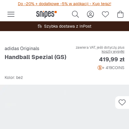
Do -20% + dodatkowe -5% w aplikacji - Kup teraz!
Szybka dostawa z InPost
zawiera VAT, jeśli dotyczy, plus
adidas Originals
koszty wysyłki
Handball Spezial (GS)
Cena
419,99 zł
+ 419
COINS
Kolor
: beż