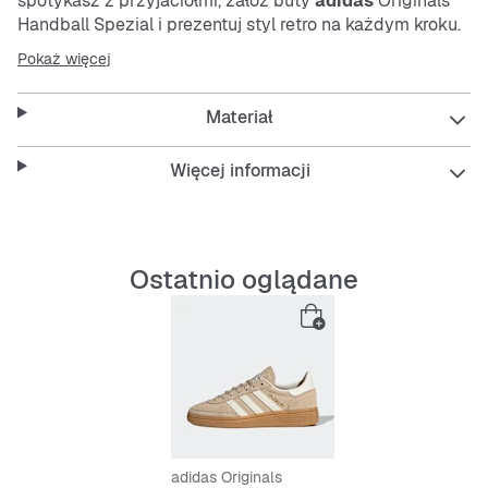
spotykasz z przyjaciółmi, załóż buty
adidas
Originals
Handball Spezial i prezentuj styl retro na każdym kroku.
Buty dla młodzieży, które zadebiutowały w 1979 roku,
Pokaż więcej
łączą autentyczny fason z tamtych lat z nowoczesnym
komfortem. Zamszowa cholewka w żywych odcieniach
Materiał
nadaje im tętniący życiem look, a gumowa podeszwa
zapewnia przyczepność, która pozwoli pewnym krokiem
przejść przez dzień.
Więcej informacji
Features:
Standardowy krój
Ostatnio oglądane
Sznurowane
Cholewka ze skóry i z tworzywa sztucznego
Syntetyczna wyściółka
Gumowa podeszwa zewnętrzna
adidas Originals