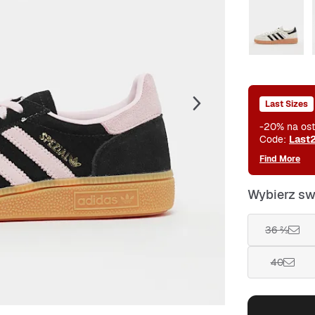
Last Sizes
-20% na ost
Code:
Last
Find More
Wybierz sw
36 ⅔
40