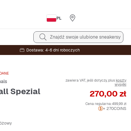
PL
Znajdź swoje ulubione sneakersy
Dostawa: 4-6 dni roboczych
DANE
zawiera VAT, jeśli dotyczy, plus
koszty
nals
wysyłki
ll Spezial
Cena
270,00 zł
Cena regularna:
499,99 zł
+ 270
COINS
różowy