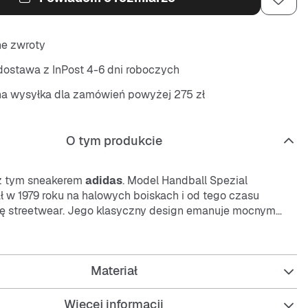
ne zwroty
ostawa z InPost 4-6 dni roboczych
na wysyłka dla zamówień powyżej 275 zł
O tym produkcie
 z tym sneakerem
adidas
. Model Handball Spezial
 w 1979 roku na halowych boiskach i od tego czasu
nę streetwear. Jego klasyczny design emanuje mocnym
m. Teraz wraca w nowej odsłonie dla tych, którzy idą
j
. Cholewka wykonana jest z wysokiej jakości zamszu, z 3
mszu i innymi charakterystycznymi detalami
Materiał
mi archiwami
adidas Originals
. Gumowa podeszwa
apewnia trwałość i dobrą przyczepność.
Więcej informacji