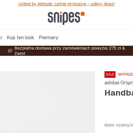
United by Attitude: Letnie stylizacje – odkryj teraz!
i
Kup ten look
Premiery
Bezpłatna dostawa przy zamówieniach powyżej 275 zł &
Zwrot
SALE
WYPRZE
adidas Origi
Handba
Kolor
: czarny/