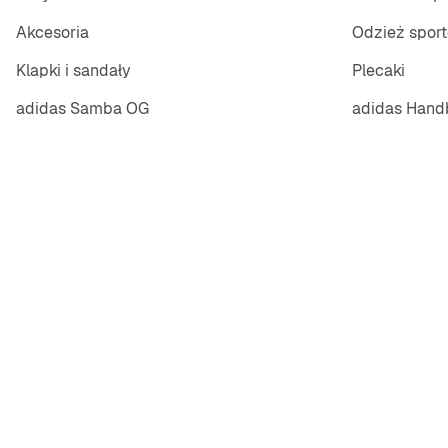
Akcesoria
Odzież spor
Klapki i sandały
Plecaki
adidas Samba OG
adidas Handb