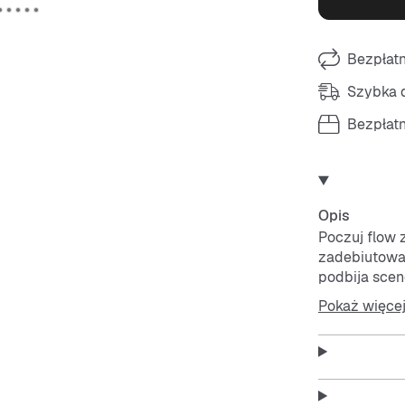
Bezpłat
Szybka d
Bezpłat
Opis
Poczuj flow
zadebiutował
podbija sce
retro klimate
Pokaż więce
własną drogą
paskami z za
inspirowany
zewnętrzna z