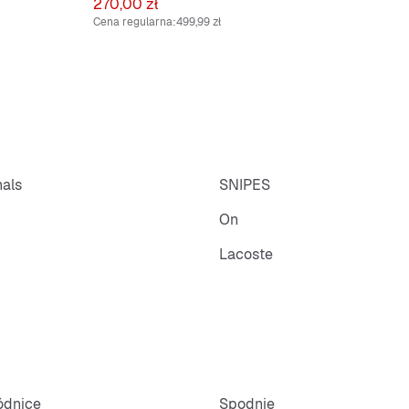
Cena
270,00 zł
Cena regularna:
499,99 zł
nals
SNIPES
On
Lacoste
pódnice
Spodnie