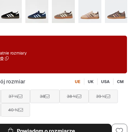
atnie rozmiary
20
ój rozmiar
UE
UK
USA
CM
37 ⅓
38
38 ⅔
39 ⅓
40 ⅔
Powiadom o rozmiarze