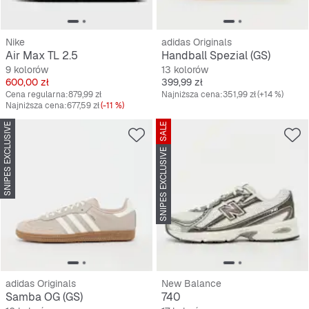
Nike
adidas Originals
Air Max TL 2.5
Handball Spezial (GS)
9 kolorów
13 kolorów
Cena
Cena
600,00 zł
399,99 zł
Cena regularna:
879,99 zł
Najniższa cena:
351,99 zł
(+14 %)
Najniższa cena:
677,59 zł
(-11 %)
SNIPES EXCLUSIVE
SALE
SNIPES EXCLUSIVE
adidas Originals
New Balance
Samba OG (GS)
740