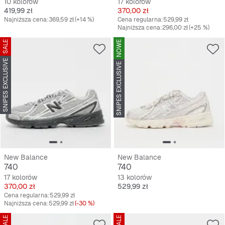
10 kolorów
17 kolorów
Cena
Cena
419,99 zł
370,00 zł
Najniższa cena:
369,59 zł
(+14 %)
Cena regularna:
529,99 zł
Najniższa cena:
296,00 zł
(+25 %)
SALE
NOWE
SNIPES EXCLUSIVE
SNIPES EXCLUSIVE
New Balance
New Balance
740
740
17 kolorów
13 kolorów
Cena
Cena
370,00 zł
529,99 zł
Cena regularna:
529,99 zł
Najniższa cena:
529,99 zł
(-30 %)
SALE
SALE