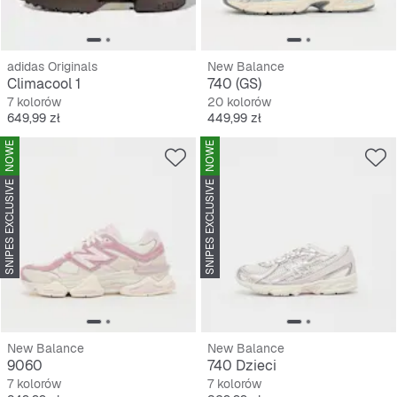
adidas Originals
New Balance
Climacool 1
740 (GS)
7 kolorów
20 kolorów
Cena
Cena
649,99 zł
449,99 zł
NOWE
NOWE
SNIPES EXCLUSIVE
SNIPES EXCLUSIVE
New Balance
New Balance
9060
740 Dzieci
7 kolorów
7 kolorów