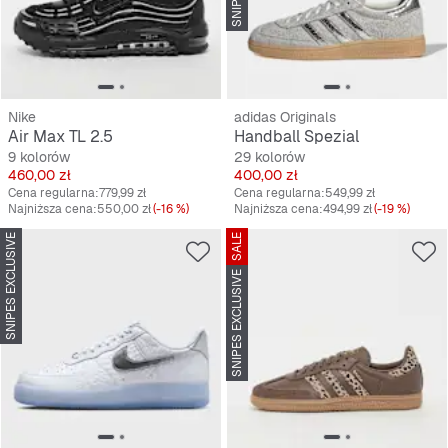
Nike
adidas Originals
Air Max TL 2.5
Handball Spezial
9 kolorów
29 kolorów
Cena
Cena
460,00 zł
400,00 zł
Cena regularna:
779,99 zł
Cena regularna:
549,99 zł
Najniższa cena:
550,00 zł
(-16 %)
Najniższa cena:
494,99 zł
(-19 %)
SNIPES EXCLUSIVE
SALE
SNIPES EXCLUSIVE