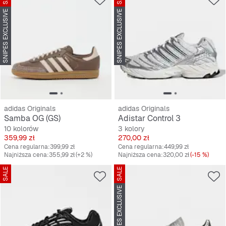
SNIPES EXCLUSIVE
SNIPES EXCLUSIVE
adidas Originals
adidas Originals
Samba OG (GS)
Adistar Control 3
10 kolorów
3 kolory
Cena
Cena
359,99 zł
270,00 zł
Cena regularna:
399,99 zł
Cena regularna:
449,99 zł
Najniższa cena:
355,99 zł
(+2 %)
Najniższa cena:
320,00 zł
(-15 %)
SALE
SALE
SNIPES EXCLUSIVE