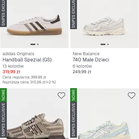
SNIPES EXCLUSIVE
SNIPES EXCLUSIVE
adidas Originals
New Balance
Handball Spezial (GS)
740 Małe Dzieci
13 kolorów
6 kolorów
Cena
Cena
319,99 zł
249,99 zł
Cena regularna:
399,99 zł
Najniższa cena:
315,99 zł
(+2 %)
NOWE
NOWE
SNIPES EXCLUSIVE
SNIPES EXCLUSIVE