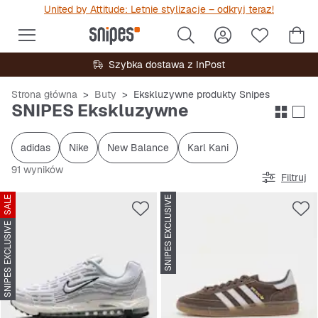
United by Attitude: Letnie stylizacje – odkryj teraz!
Szybka dostawa z InPost
Strona główna
Buty
Ekskluzywne produkty Snipes
SNIPES Ekskluzywne
adidas
Nike
New Balance
Karl Kani
91 wyników
Filtruj
SALE
SNIPES EXCLUSIVE
SNIPES EXCLUSIVE