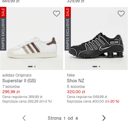
Cena
Cena
849,99 zł
329,99 zł
SALE
SALE
SNIPES EXCLUSIVE
SNIPES EXCLUSIVE
adidas Originals
Nike
Superstar II (GS)
Shox NZ
7 kolorów
5 kolorów
Cena
Cena
295,99 zł
320,00 zł
Cena regularna:
369,99 zł
Cena regularna:
569,99 zł
Najniższa cena:
292,29 zł
(+2 %)
Najniższa cena:
400,00 zł
(-20 %)
Strona
od
1
4