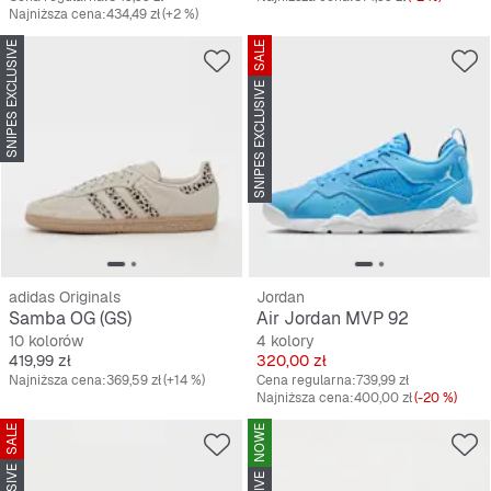
Najniższa cena:
434,49 zł
(+2 %)
SNIPES EXCLUSIVE
SALE
SNIPES EXCLUSIVE
adidas Originals
Jordan
Samba OG (GS)
Air Jordan MVP 92
10 kolorów
4 kolory
Cena
Cena
419,99 zł
320,00 zł
Najniższa cena:
369,59 zł
(+14 %)
Cena regularna:
739,99 zł
Najniższa cena:
400,00 zł
(-20 %)
SALE
NOWE