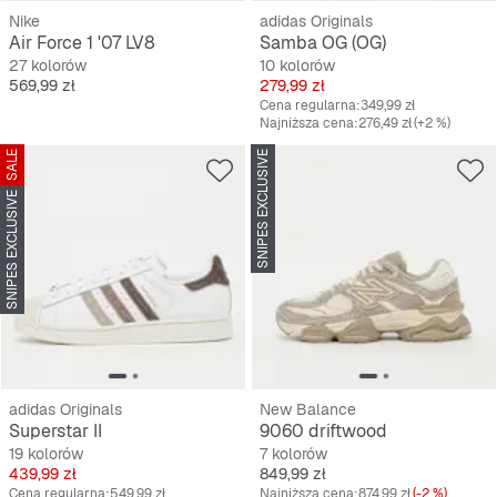
Nike
adidas Originals
Air Force 1 '07 LV8
Samba OG (OG)
27 kolorów
10 kolorów
Cena
Cena
569,99 zł
279,99 zł
Cena regularna:
349,99 zł
Najniższa cena:
276,49 zł
(+2 %)
SALE
SNIPES EXCLUSIVE
SNIPES EXCLUSIVE
adidas Originals
New Balance
Superstar II
9060 driftwood
19 kolorów
7 kolorów
Cena
Cena
439,99 zł
849,99 zł
Cena regularna:
549,99 zł
Najniższa cena:
874,99 zł
(-2 %)