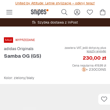
United by Attitude: Letnie stylizacje – odkryj teraz!
Szybka dostawa z InPost
SALE
WYPRZEDANE
zawiera VAT, jeśli dotyczy, plus
adidas Originals
koszty wysyłki
Samba OG (GS)
Cena
230,00 zł
Cena regularna:
419,99 zł
+ 230
COINS
Kolor
: zielony/biały