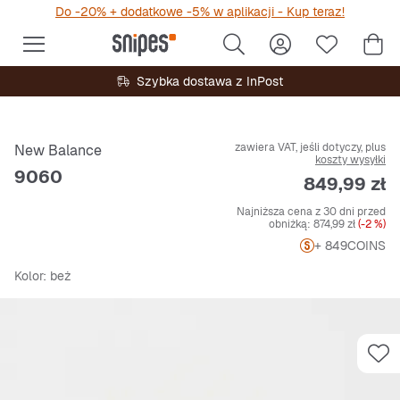
Do -20% + dodatkowe -5% w aplikacji - Kup teraz!
Szybka dostawa z InPost
zawiera VAT, jeśli dotyczy, plus
New Balance
koszty wysyłki
9060
Cena
849,99 zł
Najniższa cena z 30 dni przed
obniżką:
874,99 zł
(-2 %)
+ 849
COINS
Kolor
: beż