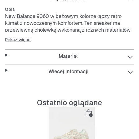
Opis
New Balance 9060 w beżowym kolorze łączy retro
klimat z nowoczesnym komfortem. Ten sneaker ma
przewiewną cholewkę wykonaną z różnych materiałów
oraz wytrzymałą, amortyzującą podeszwę. Idealny na
Pokaż więcej
co dzień, czy to w mieście, czy w drodze.
Materiał
Features:
Więcej informacji
Przewiewna cholewka
Ostatnio oglądane
Wygodne wnętrze z wyściółką
Amortyzująca i trwała podeszwa zewnętrzna
Antypoślizgowa dla bezpiecznego trzymania