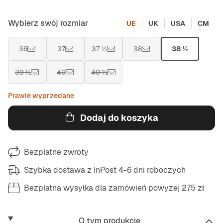
Wybierz swój rozmiar
UE
UK
USA
CM
36
37
37 ½
38
38 ½
39 ½
40
40 ½
Prawie wyprzedane
Dodaj do koszyka
Bezpłatne zwroty
Szybka dostawa z InPost 4-6 dni roboczych
Bezpłatna wysyłka dla zamówień powyżej 275 zł
O tym produkcie