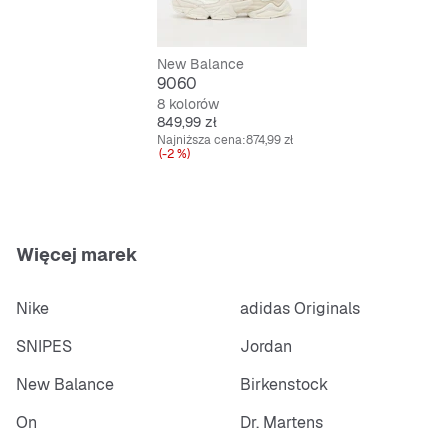
Zapięcie na sznurówki dla idealnego dopasowania
New Balance
9060
8 kolorów
Cena
849,99 zł
Najniższa cena:
874,99 zł
(-2 %)
Więcej marek
Nike
adidas Originals
SNIPES
Jordan
New Balance
Birkenstock
On
Dr. Martens