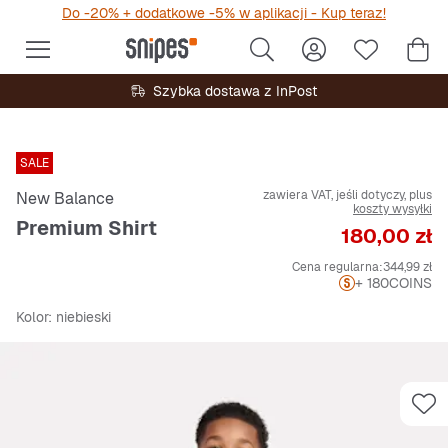
Do -20% + dodatkowe -5% w aplikacji - Kup teraz!
Szybka dostawa z InPost
SALE
zawiera VAT, jeśli dotyczy, plus
New Balance
koszty wysyłki
Premium Shirt
Cena
180,00 zł
Cena regularna:
344,99 zł
+ 180
COINS
Kolor
: niebieski