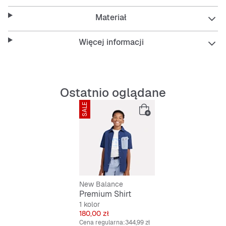
Features:
Materiał
Więcej informacji
Luźny krój dla wygody
Krótki rękaw na ciepłe dni
Ostatnio oglądane
Wytrzymały, trwały materiał
SALE
Łatwy w pielęgnacji
Kieszonka na piersi z zamkiem błyskawicznym
New Balance
Premium Shirt
1 kolor
Cena
180,00 zł
Cena regularna:
344,99 zł