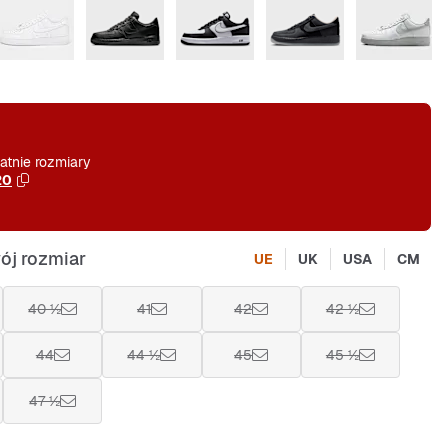
atnie rozmiary
20
ój rozmiar
UE
UK
USA
CM
40 ½
41
42
42 ½
44
44 ½
45
45 ½
47 ½