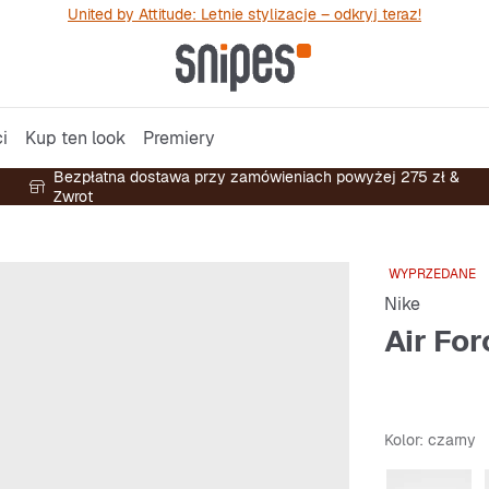
United by Attitude: Letnie stylizacje – odkryj teraz!
i
Kup ten look
Premiery
Bezpłatna dostawa przy zamówieniach powyżej 275 zł &
Zwrot
WYPRZEDANE
Nike
Air For
Kolor
: czarny