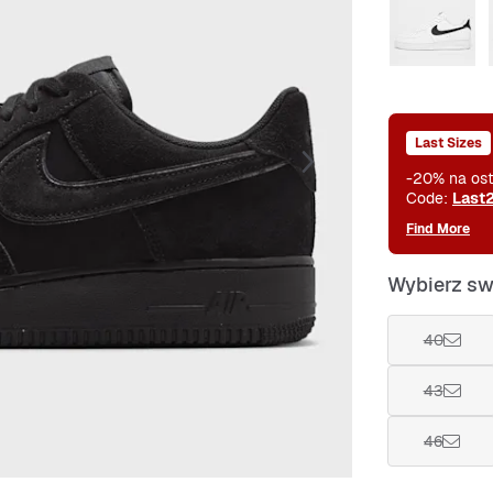
Last Sizes
-20% na ost
Code:
Last
Find More
Wybierz sw
40
43
46