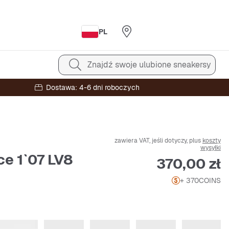
PL
Znajdź swoje ulubione sneakersy
Dostawa: 4-6 dni roboczych
zawiera VAT, jeśli dotyczy, plus
koszty
wysyłki
ce 1`07 LV8
Cena
370,00 zł
+ 370
COINS