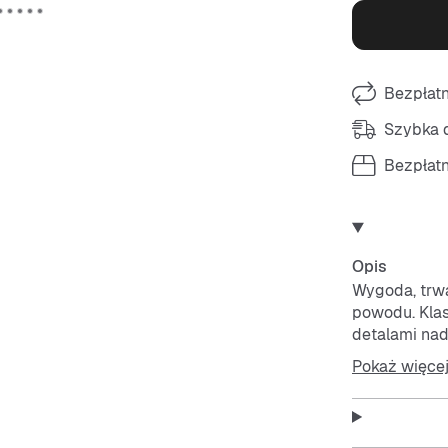
Bezpłat
Szybka d
Bezpłat
Opis
Wygoda, trw
powodu. Klas
detalami nad
jak i w każdej
Pokaż więce
Buty, wyróżn
i profilowan
Amortyzacja 