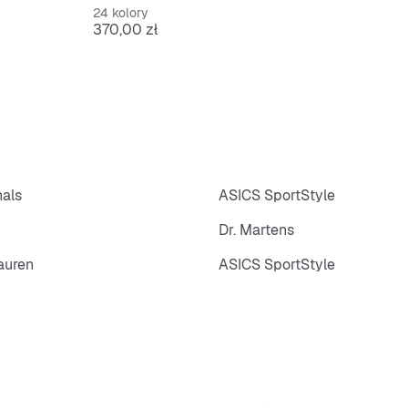
24 kolory
Cena
370,00 zł
nals
ASICS SportStyle
Dr. Martens
auren
ASICS SportStyle