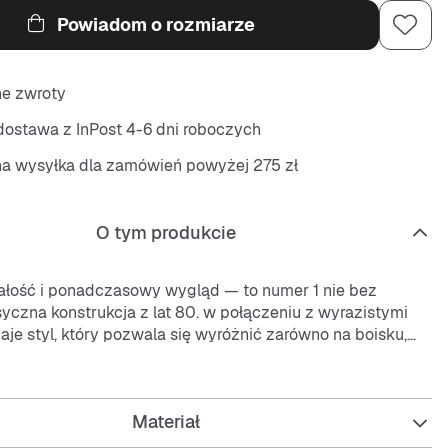
Powiadom o rozmiarze
ne zwroty
ostawa z InPost 4-6 dni roboczych
na wysyłka dla zamówień powyżej 275 zł
O tym produkcie
ałość i ponadczasowy wygląd — to numer 1 nie bez
yczna konstrukcja z lat 80. w połączeniu z wyrazistymi
aje styl, który pozwala się wyróżnić zarówno na boisku,
 innej sytuacji.
j
iające się mocnymi szwami, nieskazitelnymi materiałami
Materiał
ą podeszwą, emanują klasycznym koszykarskim stylem.
Air, pierwotnie zaprojektowana z myślą o koszykówce,