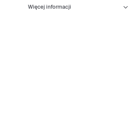
ugotrwałą wygodę.
Więcej informacji
szwa zewnętrzna z klasycznym koszykarskim punktem
iększa przyczepność oraz trwałość.
ołnierz o niskim profilu jest wygodny i zapewnia świetny