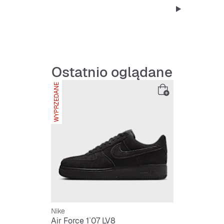
zapewnia dł
Gumowa pode
podparcia zw
Wyściełany k
wygląd.
Ostatnio oglądane
WYPRZEDANE
Nike
Air Force 1`07 LV8