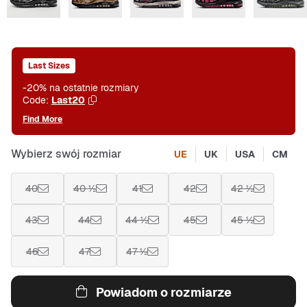
Last Sizes
-20% na ostatnie rozmiary
Code:
Last20
Find More
Wybierz swój rozmiar
UE
UK
USA
CM
40
40 ½
41
42
42 ½
43
44
44 ½
45
45 ½
46
47
47 ½
Powiadom o rozmiarze