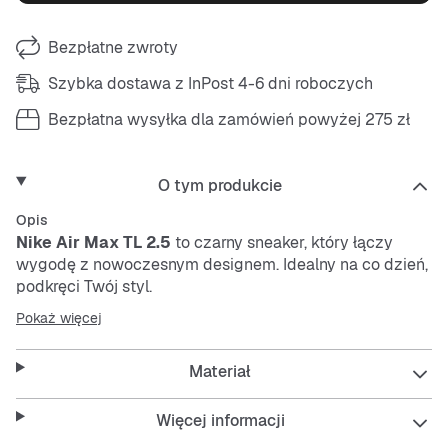
Bezpłatne zwroty
Szybka dostawa z InPost 4-6 dni roboczych
Bezpłatna wysyłka dla zamówień powyżej 275 zł
O tym produkcie
Opis
Nike
Air Max TL 2.5
to czarny sneaker, który łączy
wygodę z nowoczesnym designem. Idealny na co dzień,
podkręci Twój styl.
Pokaż więcej
Te buty sprawdzą się wszędzie – czy to na mieście, czy
na spotkaniu z przyjaciółmi. Dzięki
Air Max
amortyzacji
Materiał
poczujesz komfort przez cały dzień.
Więcej informacji