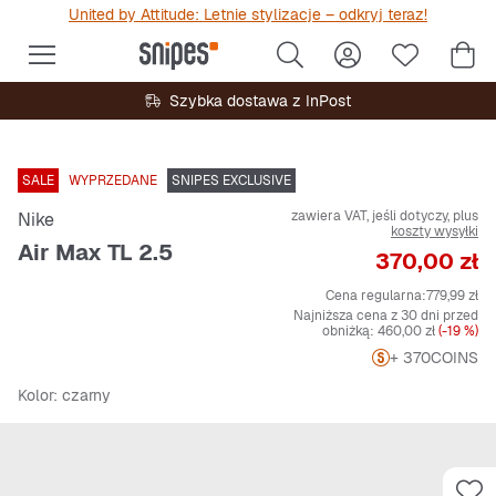
United by Attitude: Letnie stylizacje – odkryj teraz!
Szybka dostawa z InPost
SALE
WYPRZEDANE
SNIPES EXCLUSIVE
zawiera VAT, jeśli dotyczy, plus
Nike
koszty wysyłki
Air Max TL 2.5
Cena
370,00 zł
Cena regularna:
779,99 zł
Najniższa cena z 30 dni przed
obniżką:
460,00 zł
(-19 %)
+ 370
COINS
Kolor
: czarny