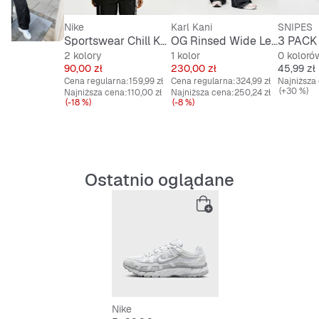
Nike
Karl Kani
SNIPES
Sportswear Chill Knit Cropped T-Shirt
OG Rinsed Wide Leg Jeans
2 kolory
1 kolor
0 koloró
Cena
Cena
Cena
90,00 zł
230,00 zł
45,99 zł
Cena regularna:
159,99 zł
Cena regularna:
324,99 zł
Najniższa
(+30 %)
Najniższa cena:
110,00 zł
Najniższa cena:
250,24 zł
(-18 %)
(-8 %)
Ostatnio oglądane
Nike