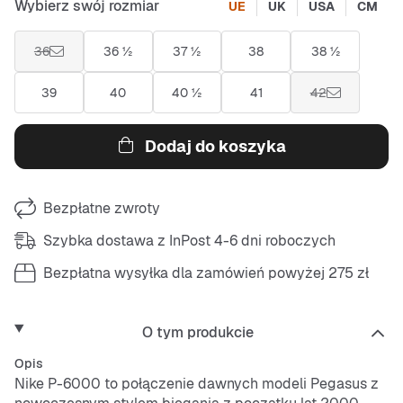
Wybierz swój rozmiar
UE
UK
USA
CM
36
36 ½
37 ½
38
38 ½
39
40
40 ½
41
42
Dodaj do koszyka
Bezpłatne zwroty
Szybka dostawa z InPost 4-6 dni roboczych
Bezpłatna wysyłka dla zamówień powyżej 275 zł
O tym produkcie
Opis
Nike P-6000 to połączenie dawnych modeli
Pegasus
z