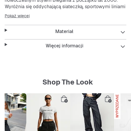
nowoczesnym stylem biegania z początku lat 2000.
Wyróżnia się oddychającą siateczką, sportowymi liniami
i przewiewnymi nakładkami, które tworzą idealne
Pokaż więcej
połączenie wyrazistego wyglądu i komfortu noszenia.
Piankowa amortyzacja zapewnia podniesiony,
Materiał
inspirowany bieżnią design i niesamowite tłumienie.
Nakładki z tkaniny i tworzywa sztucznego dodają
Więcej informacji
struktury i wygodnego wsparcia.
Retro design oparty jest na modelach Nike Pegasus 25 i
Nike Pegasus 2006.
Wyściełana wkładka gwarantuje wygodę noszenia.
Gumowa podeszwa zewnętrzna zapewnia trwałą
Shop The Look
przyczepność.
Więcej szczegółów
WYPRZEDANE
Odbijające światło detale
Nie nadaje się do użytku jako osobiste
wyposażenie ochronne (OEO)