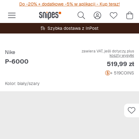
Do -20% + dodatkowe -5% w aplikacji - Kup teraz!
Szybka dostawa z InPost
zawiera VAT, jeśli dotyczy, plus
Nike
koszty wysyłki
P-6000
Cena
519,99 zł
+ 519
COINS
Kolor
: biały/szary