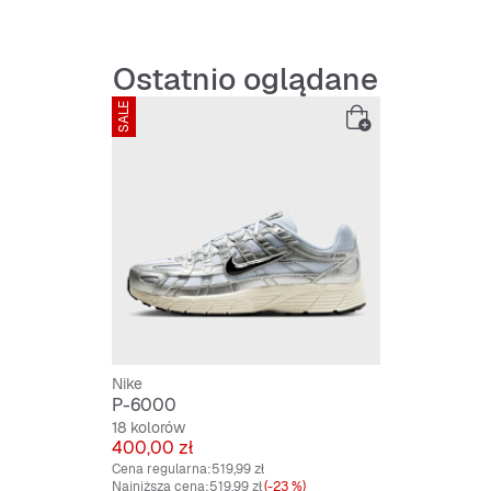
Antypośliz
Pełnogumowa
Ostatnio oglądane
SALE
Nike
P-6000
18 kolorów
Cena
400,00 zł
Cena regularna:
519,99 zł
Najniższa cena:
519,99 zł
(-23 %)