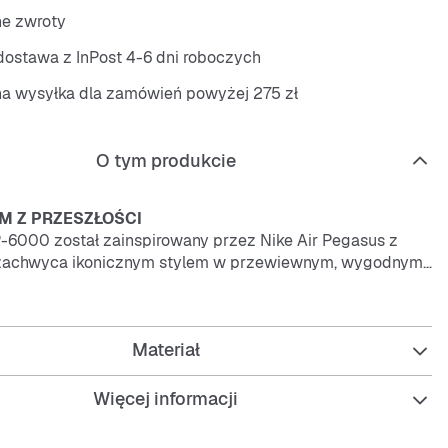
ne zwroty
ostawa z InPost 4-6 dni roboczych
na wysyłka dla zamówień powyżej 275 zł
O tym produkcie
M Z PRZESZŁOŚCI
-6000 został zainspirowany przez Nike Air Pegasus z
 zachwyca ikonicznym stylem w przewiewnym, wygodnym
óry przypomina wczesne lata 2000.
j
spotyka styl
Materiał
iateczka z nakładkami ze skóry naturalnej i syntetycznej
ąd biegowy z lat 2000.
la komfortu
Więcej informacji
odkowa podeszwa zapewnia lekką amortyzację dla
zas noszenia.