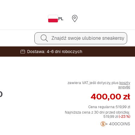
PL
Znajdź swoje ulubione sneakersy
Dostawa: 4-6 dni roboczych
zawiera VAT, jeśli dotyczy, plus
koszty
wysyłki
0
Cena
400,00 zł
Cena regularna:
519,99 zł
Najniższa cena z 30 dni przed obniżką:
519,99 zł
(-23 %)
+ 400
COINS