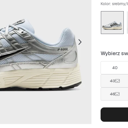
Kolor
: srebrny/
Wybierz sw
40
43
46