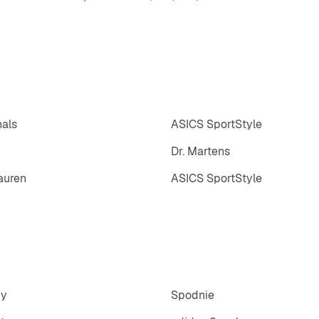
nals
ASICS SportStyle
Dr. Martens
auren
ASICS SportStyle
py
Spodnie