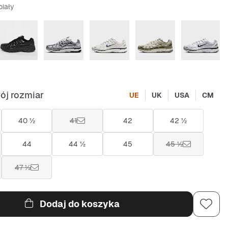
biały
ój rozmiar
UE
UK
USA
CM
40 ½
41
42
42 ½
44
44 ½
45
45 ½
47 ½
Dodaj do koszyka