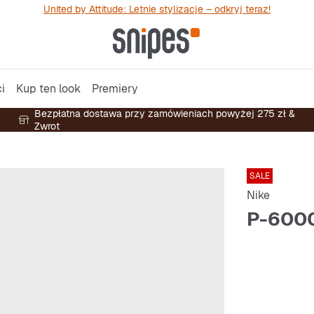
United by Attitude: Letnie stylizacje – odkryj teraz!
i
Kup ten look
Premiery
Bezpłatna dostawa przy zamówieniach powyżej 275 zł &
Zwrot
SALE
Nike
P-600