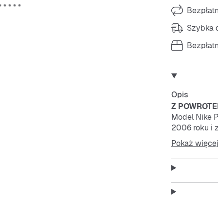
Bezpłat
Szybka d
Bezpłat
Opis
Z POWROTE
Model Nike P
2006 roku i
designie, kt
Pokaż więce
Substancja 
Przewiewna s
daje Ci wygl
Stworzony d
Piankowa śr
wygody podc