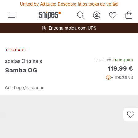
United by Attitude: Descobre já os looks de verão!
Entrega rápida com UPS
ESGOTADO
Inclui IVA,
Frete grátis
adidas Originals
Preço
119,99 €
Samba OG
+ 119
COINS
Cor
: bege/castanho