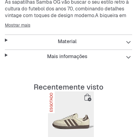
As sapatilhas Samba OG vão buscar o seu estilo retro à
cultura do futebol dos anos 70, combinando detalhes
vintage com toques de design moderno.A biqueira em
camurça, as 3 Riscas serrilhadas e a sola de borracha
Mostrar mais
texturada formam em conjunto o visual emblemático das
Samba. O logótipo Trevo na língua e a inscrição Samba
Material
na lateral não deixam dúvidas quanto ao rico legado
destas sapatilhas.Décadas de história moldaram estas
sapatilhas clássicas. Combina-o com o teu estilo único
Mais informações
para um visual intemporal e legado.
Features:
Recentemente visto
Ajuste normal
Atacadores
ESGOTADO
Topo em pele
Palmilha sintética
Sola de borracha
3 Riscas serrilhadas