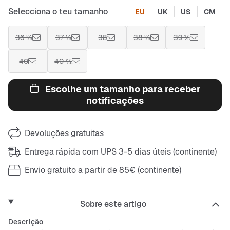
Selecciona o teu tamanho
EU
UK
US
CM
36 ⅔
37 ⅓
38
38 ⅔
39 ⅓
40
40 ⅔
Escolhe um tamanho para receber
notificações
Devoluções gratuitas
Entrega rápida com UPS 3-5 dias úteis (continente)
Envio gratuito a partir de 85€ (continente)
Sobre este artigo
Descrição