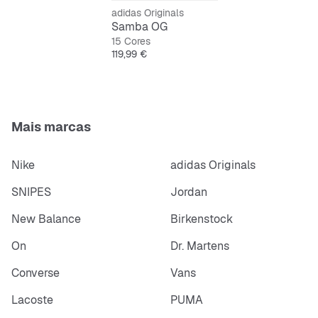
adidas Originals
Samba OG
15 Cores
Preço
119,99 €
Mais marcas
Nike
adidas Originals
SNIPES
Jordan
New Balance
Birkenstock
On
Dr. Martens
Converse
Vans
Lacoste
PUMA