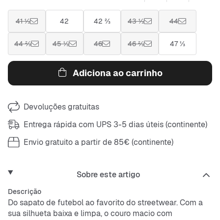
41 ⅓
42
42 ⅔
43 ⅓
44
44 ⅔
45 ⅓
46
46 ⅔
47 ⅓
Adiciona ao carrinho
Devoluções gratuitas
Entrega rápida com UPS 3-5 dias úteis (continente)
Envio gratuito a partir de 85€ (continente)
Sobre este artigo
Descrição
Do sapato de futebol ao favorito do streetwear. Com a
sua silhueta baixa e limpa, o couro macio com