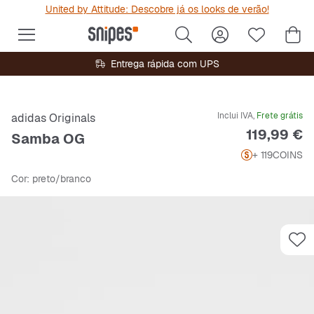
United by Attitude: Descobre já os looks de verão!
Entrega rápida com UPS
Inclui IVA,
Frete grátis
adidas Originals
Preço
119,99 €
Samba OG
+ 119
COINS
Cor
: preto/branco