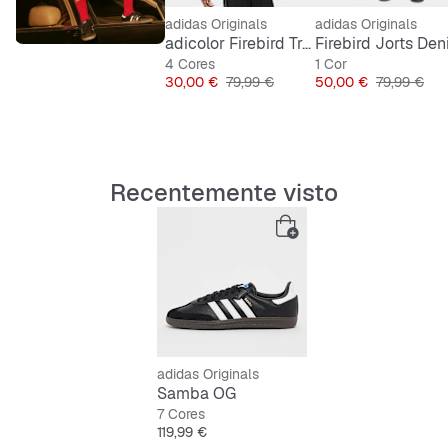
adidas Originals
adidas Originals
adicolor Firebird Tracktop
Firebird Jorts De
4 Cores
1 Cor
Preço
Preço original
Preço
Preço origi
30,00 €
79,99 €
50,00 €
79,99 €
Recentemente visto
adidas Originals
Samba OG
7 Cores
Preço
119,99 €