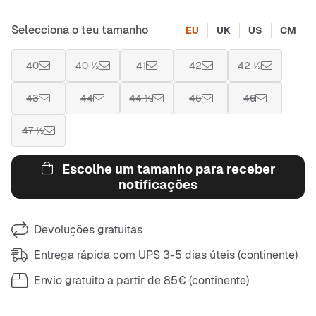
Selecciona o teu tamanho
EU
UK
US
CM
40
40 ½
41
42
42 ½
43
44
44 ½
45
46
47 ½
Escolhe um tamanho para receber
notificações
Devoluções gratuitas
Entrega rápida com UPS 3-5 dias úteis (continente)
Envio gratuito a partir de 85€ (continente)