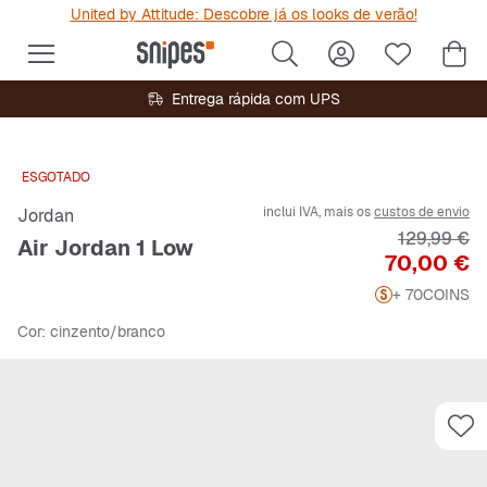
United by Attitude: Descobre já os looks de verão!
Entrega rápida com UPS
ESGOTADO
inclui IVA, mais os
custos de envio
Jordan
Preço origi
129,99 €
Air Jordan 1 Low
Preço
70,00 €
+ 70
COINS
Cor
: cinzento/branco