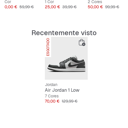
1 Cor
1 Cor
2 Cores
l
Preço
Preço original
Preço
Preço original
Preço
Preço origin
40,00 €
59,99 €
25,00 €
39,99 €
50,00 €
99,99 €
Recentemente visto
ESGOTADO
Jordan
Air Jordan 1 Low
7 Cores
Preço
Preço original
70,00 €
129,99 €