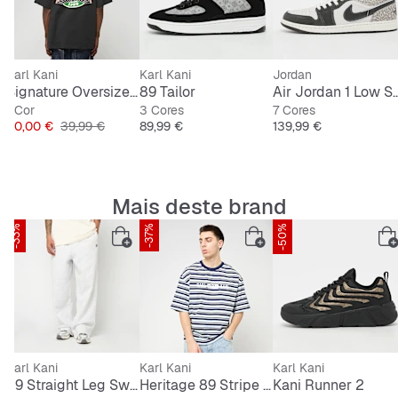
Karl Kani
Karl Kani
Jordan
Signature Oversized T-Shirt
89 Tailor
Air Jordan 1 L
1 Cor
3 Cores
7 Cores
Preço
Preço original
Preço
Preço
30,00 €
39,99 €
89,99 €
139,99 €
Mais deste brand
-33%
-37%
-50%
Karl Kani
Karl Kani
Karl Kani
89 Straight Leg Sweatpants
Heritage 89 Stripe Boxy T-Shirt
Kani Runner 2