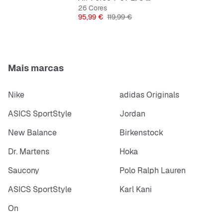
26 Cores
Preço
Preço original
95,99 €
119,99 €
Mais marcas
Nike
adidas Originals
ASICS SportStyle
Jordan
New Balance
Birkenstock
Dr. Martens
Hoka
Saucony
Polo Ralph Lauren
ASICS SportStyle
Karl Kani
On