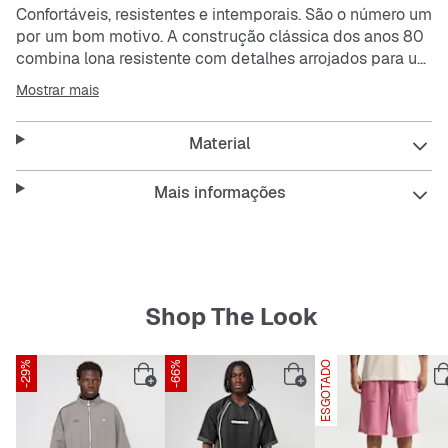
Confortáveis, resistentes e intemporais. São o número um
por um bom motivo. A construção clássica dos anos 80
combina lona resistente com detalhes arrojados para um
estilo que te acompanha quer estejas em campo ou em
Mostrar mais
movimento.
Material
A parte superior em pele com a biqueira perfurada é
respirável e confortável.
O amortecimento Nike Air garante conforto leve durante
Mais informações
todo o dia.
A sola exterior em borracha com os tradicionais círculos
de rotação do basquetebol confere tração e
durabilidade.
Shop The Look
-29%
-66%
ESGOTADO