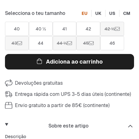
Selecciona o teu tamanho
EU
UK
US
CM
40
40 ½
41
42
42 ½
43
44
44 ½
45
46
Adiciona ao carrinho
Devoluções gratuitas
Entrega rápida com UPS 3-5 dias úteis (continente)
Envio gratuito a partir de 85€ (continente)
Sobre este artigo
Descrição