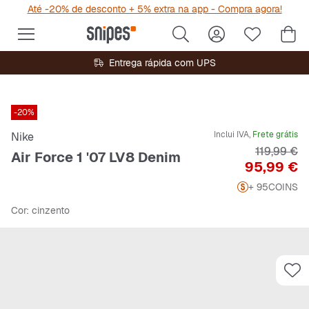
Até -20% de desconto + 5% extra na app - Compra agora!
Entrega rápida com UPS
-20%
Inclui IVA,
Frete grátis
Nike
Preço orig
119,99 €
Air Force 1 '07 LV8 Denim
Preço
95,99 €
+ 95
COINS
Cor
: cinzento