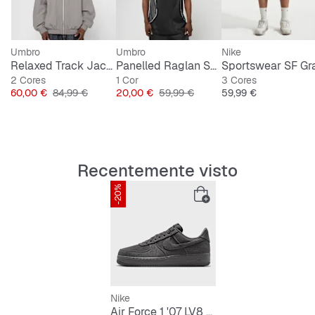
Umbro
Umbro
Nike
Relaxed Track Jacket
Panelled Raglan Shirt
2 Cores
1 Cor
3 Cores
Preço
Preço original
Preço
Preço original
Preço
60,00 €
84,99 €
20,00 €
59,99 €
59,99 €
Recentemente visto
-20%
Nike
Air Force 1 '07 LV8 Denim