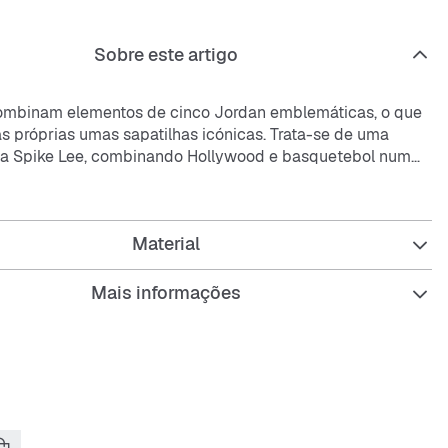
Sobre este artigo
ombinam elementos de cinco Jordan emblemáticas, o que
as próprias umas sapatilhas icónicas. Trata-se de uma
 Spike Lee, combinando Hollywood e basquetebol num
ural. Vais ficar com umas sapatilhas com um look
 história. Que mais poderias pedir? Agrada-te?
Material
a, a pele sintética e o tecido na parte superior conferem
 Nike Air absorve o impacto para oferecer amortecimento a
Mais informações
or em borracha sólida proporciona durabilidade e tração.