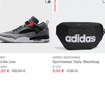
ESGOTADO
rdan
adidas Sportswear
izike Low
Sportswear Daily Waistbag
Cores
0 Cor
eço
Preço original
Preço
Preço original
,00 €
169,99 €
5,00 €
17,99 €