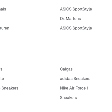
nals
ASICS SportStyle
Dr. Martens
auren
ASICS SportStyle
ps
Calças
tte
adidas Sneakers
 Sneakers
Nike Air Force 1
Sneakers