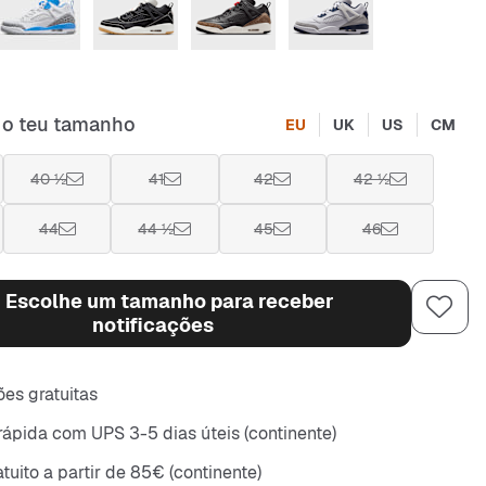
 o teu tamanho
EU
UK
US
CM
40 ½
41
42
42 ½
44
44 ½
45
46
Escolhe um tamanho para receber
notificações
es gratuitas
rápida com UPS 3-5 dias úteis (continente)
tuito a partir de 85€ (continente)