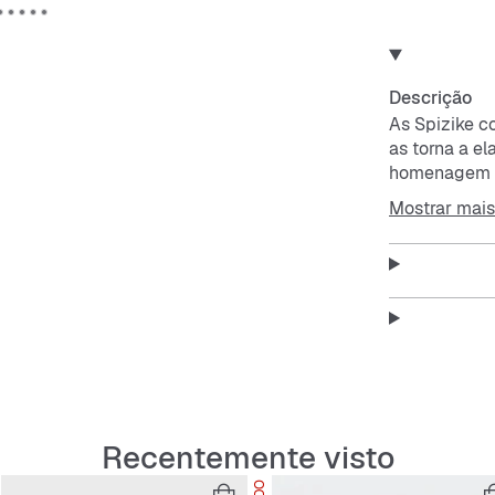
Descrição
As Spizike c
as torna a el
homenagem a
momento cult
Mostrar mais
fantástico e
A pele genuín
durabilidade.
A tecnologia
cada passo.
A sola exteri
Recentemente visto