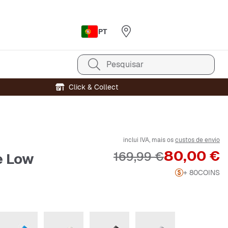
PT
Pesquisar
Click & Collect
inclui IVA, mais os
custos de envio
Preço
80,00 €
Preço original
169,99 €
e Low
+ 80
COINS