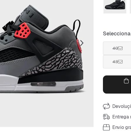
Selecciona
40
43
Devoluçõ
Entrega 
Envio gra