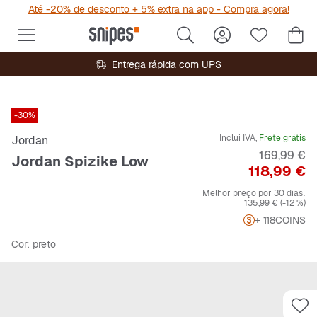
Até -20% de desconto + 5% extra na app - Compra agora!
Entrega rápida com UPS
-30%
Inclui IVA,
Frete grátis
Jordan
Preço origi
169,99 €
Jordan Spizike Low
Preço
118,99 €
Melhor preço por 30 dias:
135,99 €
(-12 %)
+ 118
COINS
Cor
: preto