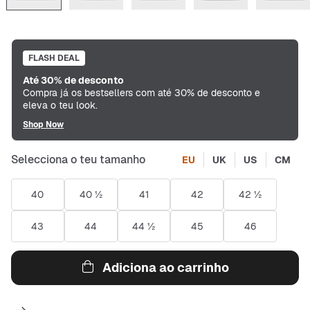
FLASH DEAL
Até 30% de desconto
Compra já os bestsellers com até 30% de desconto e
eleva o teu look.
Shop Now
Selecciona o teu tamanho
EU
UK
US
CM
40
40 ½
41
42
42 ½
43
44
44 ½
45
46
Adiciona ao carrinho