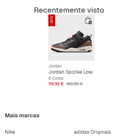
A sola exterior em borracha sólida proporciona
Recentemente visto
durabilidade e tração.
-30%
Jordan
Jordan Spizike Low
6 Cores
Preço
Preço original
118,99 €
169,99 €
Mais marcas
Nike
adidas Originals