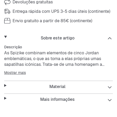
Devoluções gratuitas
Entrega rápida com UPS 3-5 dias úteis (continente)
Envio gratuito a partir de 85€ (continente)
Sobre este artigo
Descrição
As Spizike combinam elementos de cinco Jordan
emblemáticas, o que as torna a elas próprias umas
sapatilhas icónicas. Trata-se de uma homenagem a
Spike Lee, combinando Hollywood e basquetebol num
Mostrar mais
momento cultural. Vais ficar com umas sapatilhas com
um look fantástico e história. Que mais poderias pedir?
Material
Agrada-te?
A pele genuína, a pele sintética e o tecido na parte
Mais informações
superior conferem durabilidade.
A tecnologia Nike Air absorve o impacto para oferecer
amortecimento a cada passo.