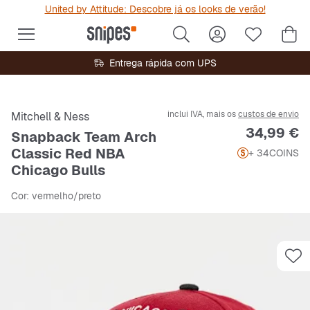
United by Attitude: Descobre já os looks de verão!
Entrega rápida com UPS
inclui IVA, mais os
custos de envio
Mitchell & Ness
Preço
34,99 €
Snapback Team Arch
Classic Red NBA
+ 34
COINS
Chicago Bulls
Cor
: vermelho/preto