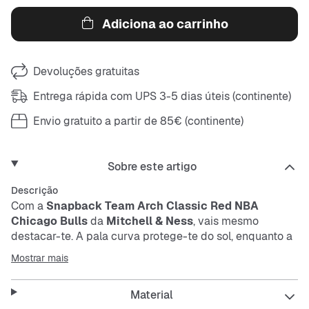
Adiciona ao carrinho
Devoluções gratuitas
Entrega rápida com UPS 3-5 dias úteis (continente)
Envio gratuito a partir de 85€ (continente)
Sobre este artigo
Descrição
Com a
Snapback Team Arch Classic Red NBA
Chicago Bulls
da
Mitchell & Ness
, vais mesmo
destacar-te. A pala curva protege-te do sol, enquanto a
tira ajustável garante que fica perfeita na tua cabeça. Os
Mostrar mais
orifícios de ventilação mantêm-te fresco, e a faixa
interior absorvente torna o boné super confortável.
Material