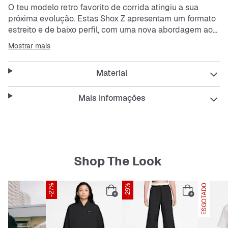
O teu modelo retro favorito de corrida atingiu a sua
próxima evolução. Estas Shox Z apresentam um formato
estreito e de baixo perfil, com uma nova abordagem ao
design emblemático de coluna.
Mostrar mais
A parte superior em tecido é leve e respirável, e os
Material
detalhes em pele sintética canalizam o estilo Shox
original.
As colunas Nike Shox proporcionam um amortecimento
Mais informações
resiliente.
A sola exterior modificada com padrão de waffle circular
confere tração duradoura.
Shop The Look
-27%
-29%
ESGOTADO