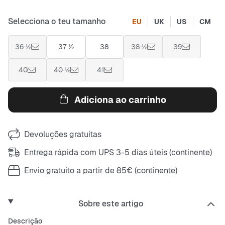
Selecciona o teu tamanho
EU
UK
US
CM
36 ½
37 ½
38
38 ½
39
40
40 ½
41
Adiciona ao carrinho
Devoluções gratuitas
Entrega rápida com UPS 3-5 dias úteis (continente)
Envio gratuito a partir de 85€ (continente)
Sobre este artigo
Descrição