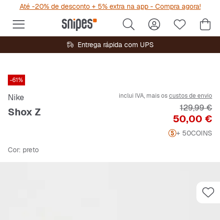
Até -20% de desconto + 5% extra na app - Compra agora!
Entrega rápida com UPS
-61%
inclui IVA, mais os
custos de envio
Nike
Preço origi
129,99 €
Shox Z
Preço
50,00 €
+ 50
COINS
Cor
: preto