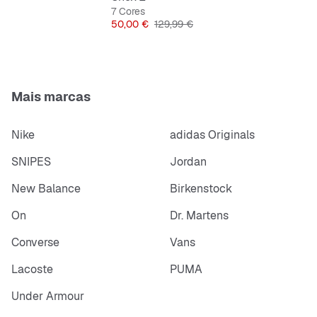
7 Cores
Preço
Preço original
50,00 €
129,99 €
Mais marcas
Nike
adidas Originals
SNIPES
Jordan
New Balance
Birkenstock
On
Dr. Martens
Converse
Vans
Lacoste
PUMA
Under Armour